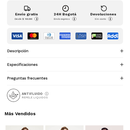
Envío gratis
24H Bogotá
Devoluciones
i
i
i
Desde
$ 100.000
Envío express
Sin costo
Descripción
Especificaciones
Preguntas frecuentes
ANTIFLUIDO
REPELE LIQUIDOS
Más Vendidos