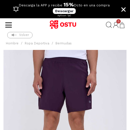
15%
×
Descarga la APP y recibe
Dcto en una compra
Descargar
Aplican TyC
0
Volver
Hombre
Ropa Deportiva
Bermudas