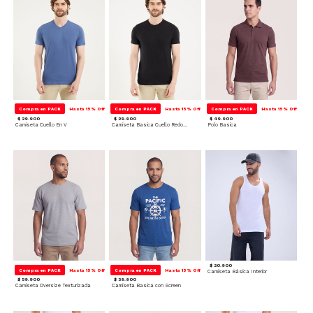
Compra en PACK
Hasta 15% Off
Compra en PACK
Hasta 15% Off
Compra en PACK
Hasta 15% Off
$ 29.900
$ 29.900
$ 49.900
Camiseta Cuello En V
Camiseta Basica Cuello Redondo
Polo Basica
$ 20.900
Compra en PACK
Hasta 15% Off
Compra en PACK
Hasta 15% Off
Camiseta Básica Interior
$ 59.900
$ 39.900
Camiseta Oversize Texturizada
Camiseta Basica con Screen