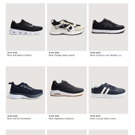
$ 79.900
$ 99.000
$ 89.900
Tenis Knit Urban Comfort
Tenis Chunky Urban Mesh
Tenis Clásicos con Detalle Lateral
$ 89.900
$ 99.900
$ 89.900
Tenis Knit Air Movement
Tenis Deportivos Urbanos
Tenis Casual Urban Lines