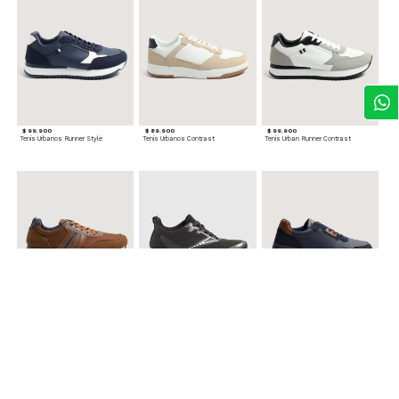
$ 99.900
$ 89.900
$ 99.900
Tenis Urbanos Runner Style
Tenis Urbanos Contrast
Tenis Urban Runner Contrast
$ 99.900
$ 89.900
$ 99.900
Tenis Casual Urban
Tenis Deportivos para hombre
Tenis Formales con Detalles