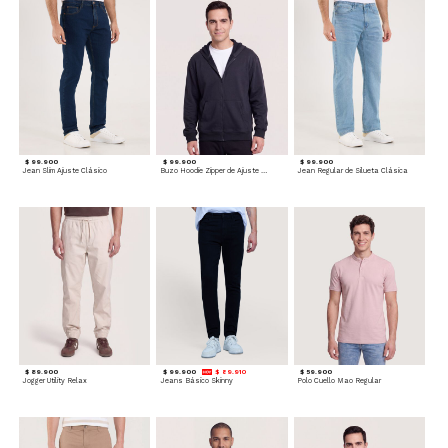
$ 99.900
$ 99.900
$ 99.900
Jean Slim Ajuste Clásico
Buzo Hoodie Zipper de Ajuste Cómodo
Jean Regular de Silueta Clásica
$ 89.900
$ 99.900
$ 89.910
$ 59.900
Jogger Utility Relax
Jeans Básico Skinny
Polo Cuello Mao Regular