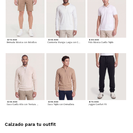
$ 79.900
$ 69.900
$ 69.900
Bermuda Básica con Bolsillos
Camiseta Manga Larga con Cuello Henley
Polo Básica Cuello Tejido
$ 99.900
$ 89.900
$ 79.900
Saco Cuello Alto con Textura Trenzada
Saco Tejido con Cremallera
Jogger Comfort Fit
Calzado para tu outfit