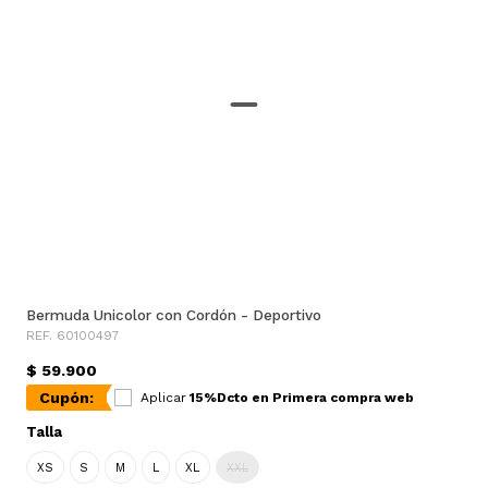
Bermuda Unicolor con Cordón - Deportivo
REF. 60100497
$ 59.900
Cupón:
Aplicar
15%Dcto en Primera compra web
Talla
XS
S
M
L
XL
XXL