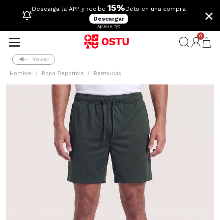
15%
×
Descarga la APP y recibe
Dcto en una compra
Descargar
Aplican TyC
0
Volver
Hombre
Ropa Deportiva
Bermudas