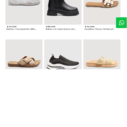
$ 49.900
$ 119.900
$ 49.900
Baletas Transparentes Brillantes
Botines con Suela Gruesa Elastizada
Sandalias Planas Metalizadas
$ 49.900
$ 79.900
$ 69.900
Sandalias Cruzadas con Hebilla
Tenis Deportivas con Brillos para mujer
Sandalias Doble Tira Texturizada