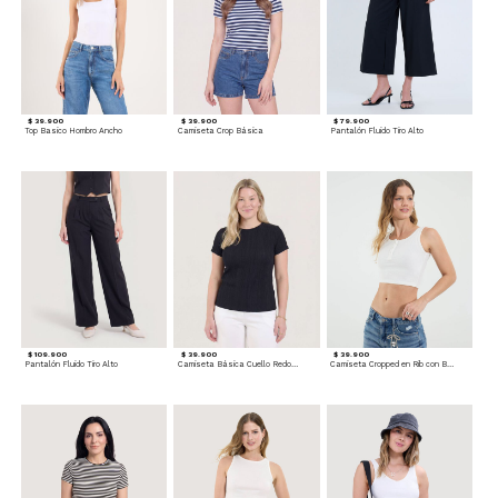
$ 39.900
$ 39.900
$ 79.900
Top Basico Hombro Ancho
Camiseta Crop Básica
Pantalón Fluido Tiro Alto
$ 109.900
$ 39.900
$ 39.900
Pantalón Fluido Tiro Alto
Camiseta Básica Cuello Redondo
Camiseta Cropped en Rib con Botones