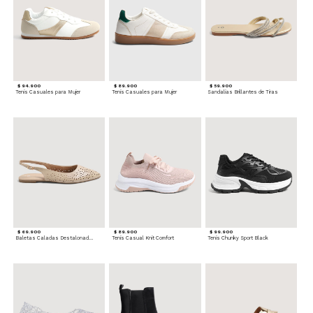
$ 94.900
$ 89.900
$ 59.900
Tenis Casuales para Mujer
Tenis Casuales para Mujer
Sandalias Brillantes de Tiras
$ 69.900
$ 89.900
$ 99.900
Baletas Caladas Destalonadas
Tenis Casual Knit Comfort
Tenis Chunky Sport Black