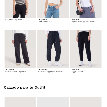
Camiseta Crop Básica
$ 29.900
$ 29.900
Tank Top Basico
Camiseta Manga Sisa Escotada
$ 79.900
$ 89.900
$ 79.900
Pantalón Wide Leg Burda
Pantalón Jogger con Bolsillos Cargo
Jogger Unicolor
Calzado para tu Outfit