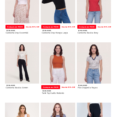
Compra en PACK
Hasta 15% Off
Compra en PACK
Hasta 15% Off
Compra en PACK
Hasta 15% Off
$ 39.900
$ 39.900
$ 49.900
Camiseta Crop Essential
Camiseta Crop Manga Larga
Camiseta Basica Boxy
$ 39.900
$ 49.900
Compra en PACK
Hasta 15% Off
Camiseta Basica Screen
Polo Cropped a Rayas
$ 29.900
Tank Top Cuello Redondo