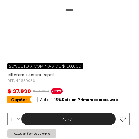
20%DCTO X COMPRAS DE $160.000
Billetera Textura Reptil
REF. 40650056
$ 27.920
$ 34.900
-20%
Cupón:
Aplicar
15%Dcto en Primera compra web
Agregar
Calcular tiempo de envío