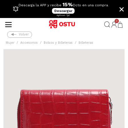
15%
×
Descarga la APP y recibe
Dcto en una compra
Descargar
Aplican TyC
0
Volver
Mujer
Accesorios
Bolsos y Billeteras
Billeteras