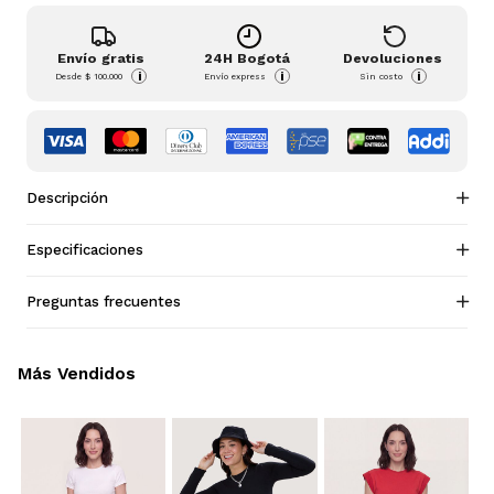
Envío gratis
24H Bogotá
Devoluciones
i
i
i
Desde
$ 100.000
Envío express
Sin costo
Descripción
Especificaciones
Preguntas frecuentes
Más Vendidos