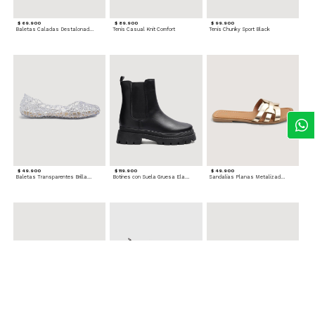
$ 69.900
$ 89.900
$ 99.900
Baletas Caladas Destalonadas
Tenis Casual Knit Comfort
Tenis Chunky Sport Black
$ 49.900
$ 119.900
$ 49.900
Baletas Transparentes Brillantes
Botines con Suela Gruesa Elastizada
Sandalias Planas Metalizadas