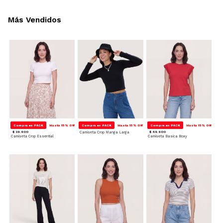
Más Vendidos
Compra en PACK
Hasta 15% Off
Compra en PACK
Hasta 15% Off
Compra en PACK
Hasta 15% Off
$ 39.900
Camiseta Crop Manga Larga
$ 49.900
Camiseta Crop Essential
Camiseta Basica Boxy