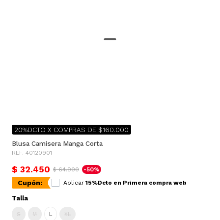
20%DCTO X COMPRAS DE $160.000
Blusa Camisera Manga Corta
REF. 40120901
$ 32.450
$ 64.900
-50%
Cupón:
Aplicar
15%Dcto en Primera compra web
Talla
S
M
L
XL