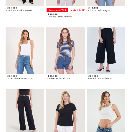
$ 39.900
$ 49.900
Compra en PACK
Hasta 15% Off
Camiseta Basica Screen
Polo Cropped a Rayas
$ 29.900
Tank Top Cuello Redondo
$ 39.900
$ 39.900
$ 79.900
Top Basico Hombro Ancho
Camiseta Crop Básica
Pantalón Fluido Tiro Alto