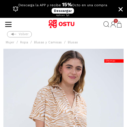
15%
×
Descarga la APP y recibe
Dcto en una compra
Descargar
Aplican TyC
0
Volver
Mujer
Ropa
Blusas y Camisas
Blusas
Últimas
Tallas