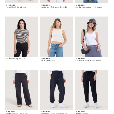
$ 109.900
$ 39.900
$ 39.900
Pantalón Fluido Tiro Alto
Camiseta Básica Cuello Redondo
Camiseta Cropped en Rib con Botones
Camiseta Crop Básica
$ 29.900
$ 29.900
Tank Top Basico
Camiseta Manga Sisa Escotada
$ 79.900
$ 89.900
$ 79.900
Pantalón Wide Leg Burda
Pantalón Jogger con Bolsillos Cargo
Jogger Unicolor