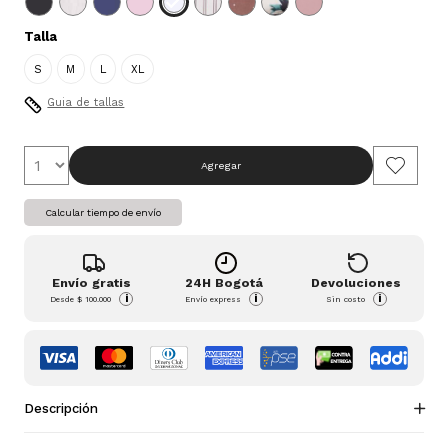
Talla
S
M
L
XL
Guia de tallas
Agregar
Calcular tiempo de envío
Envío gratis
24H Bogotá
Devoluciones
i
i
i
Desde
$ 100.000
Envío express
Sin costo
Descripción