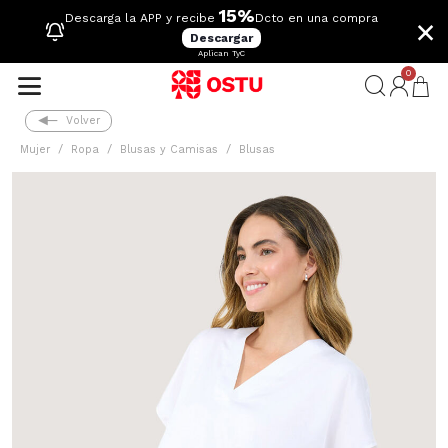
15%
×
Descarga la APP y recibe
Dcto en una compra
Descargar
Aplican TyC
0
Volver
Mujer
Ropa
Blusas y Camisas
Blusas