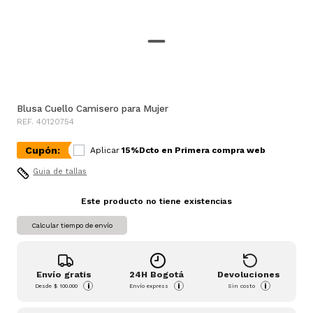
Blusa Cuello Camisero para Mujer
REF. 40120754
Cupón:
Aplicar
15%Dcto en Primera compra web
Guia de tallas
Este producto no tiene existencias
Calcular tiempo de envío
Envío gratis
24H Bogotá
Devoluciones
i
i
i
Desde
$ 100.000
Envío express
Sin costo