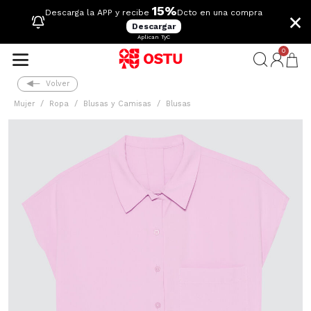
15%
×
Descarga la APP y recibe
Dcto en una compra
Descargar
Aplican TyC
0
Volver
Mujer
Ropa
Blusas y Camisas
Blusas