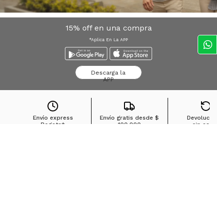
15% off en una compra
*Aplica En La APP
Descarga la
APP
Envío express
Envío gratis desde
$
Devolucio
Bogota*
100.000
sin cost
Búsquedas en tendencias
Jeans para mujer
Jeans para hombre
Buzos para hombre
Camisetas para hombre
Chaquetas para hombre