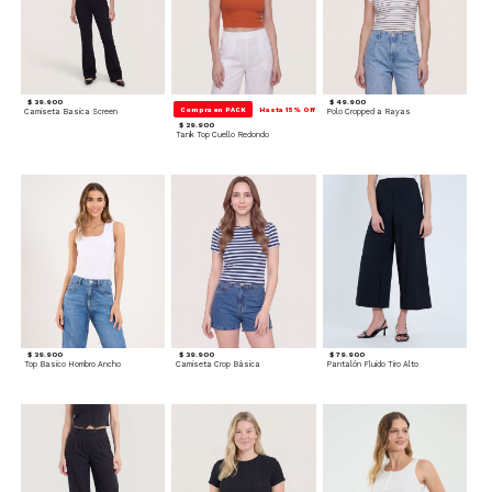
$ 39.900
$ 49.900
Compra en PACK
Hasta 15% Off
Camiseta Basica Screen
Polo Cropped a Rayas
$ 29.900
Tank Top Cuello Redondo
$ 39.900
$ 39.900
$ 79.900
Top Basico Hombro Ancho
Camiseta Crop Básica
Pantalón Fluido Tiro Alto