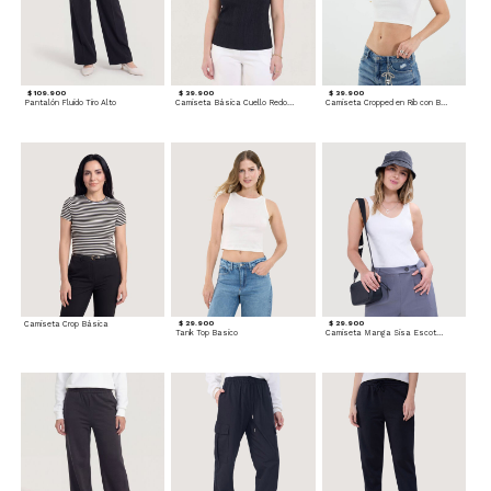
$ 109.900
$ 39.900
$ 39.900
Pantalón Fluido Tiro Alto
Camiseta Básica Cuello Redondo
Camiseta Cropped en Rib con Botones
Camiseta Crop Básica
$ 29.900
$ 29.900
Tank Top Basico
Camiseta Manga Sisa Escotada