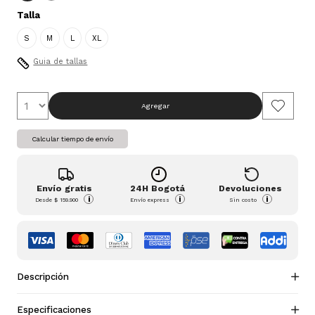
Talla
S
M
L
XL
Guia de tallas
Agregar
Calcular tiempo de envío
Envío gratis
24H Bogotá
Devoluciones
i
i
i
Desde
$ 159.900
Envío express
Sin costo
Descripción
Especificaciones