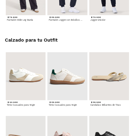
$ 79.900
$ 89.900
$ 79.900
Pantalón Wide Leg Burda
Pantalón Jogger con Bolsillos Cargo
Jogger Unicolor
Calzado para tu Outfit
$ 94.900
$ 89.900
$ 59.900
Tenis Casuales para Mujer
Tenis Casuales para Mujer
Sandalias Brillantes de Tiras