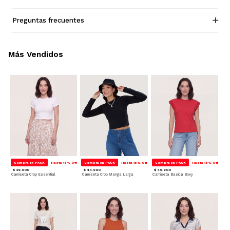
Preguntas frecuentes
Más Vendidos
Compra en PACK
Hasta 15% Off
Compra en PACK
Hasta 15% Off
Compra en PACK
Hasta 15% Off
$ 39.900
$ 44.900
$ 49.900
Camiseta Crop Essential
Camiseta Crop Manga Larga
Camiseta Basica Boxy