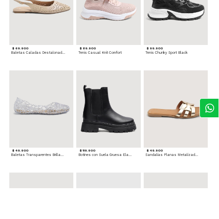
$ 69.900
$ 89.900
$ 99.900
Baletas Caladas Destalonadas
Tenis Casual Knit Comfort
Tenis Chunky Sport Black
$ 49.900
$ 119.900
$ 49.900
Baletas Transparentes Brillantes
Botines con Suela Gruesa Elastizada
Sandalias Planas Metalizadas