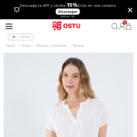
15%
×
Descarga la APP y recibe
Dcto en una compra
Descargar
Aplican TyC
0
Volver
Mujer
Ropa
Blusas y Camisas
Blusas