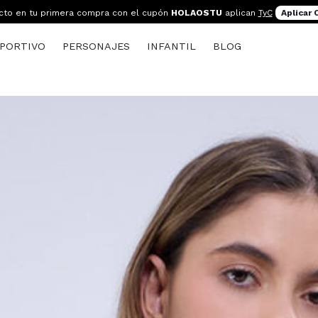
cto en tu primera compra con el cupón
HOLAOSTU
aplican
TyC
Aplicar
PORTIVO
PERSONAJES
INFANTIL
BLOG