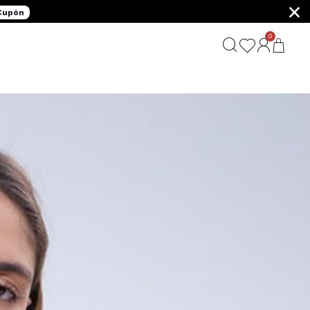
×
 Cupón
0