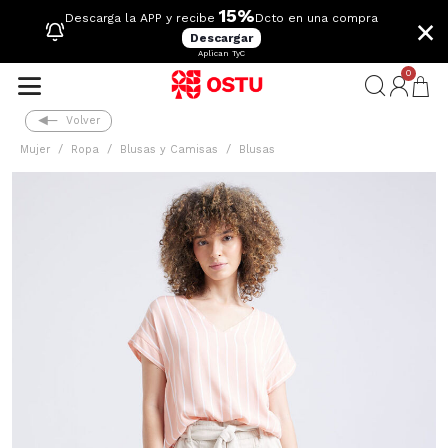
15%
×
Descarga la APP y recibe
Dcto en una compra
Descargar
Aplican TyC
0
Volver
Mujer
Ropa
Blusas y Camisas
Blusas