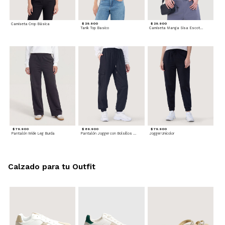
Camiseta Crop Básica
$ 29.900
$ 29.900
Tank Top Basico
Camiseta Manga Sisa Escotada
$ 79.900
$ 89.900
$ 79.900
Pantalón Wide Leg Burda
Pantalón Jogger con Bolsillos Cargo
Jogger Unicolor
Calzado para tu Outfit