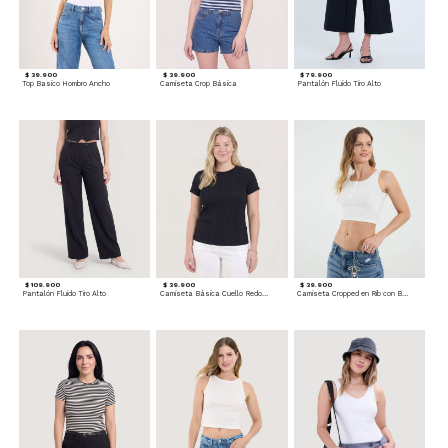
$ 39.900
$ 39.900
$ 79.900
Top Basico Hombro Ancho
Camiseta Crop Básica
Pantalón Fluido Tiro Alto
$ 109.900
$ 39.900
$ 39.900
Pantalón Fluido Tiro Alto
Camiseta Básica Cuello Redondo
Camiseta Cropped en Rib con Botones