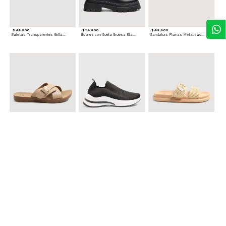
$ 49.900
$ 119.900
$ 49.900
Baletas Transparentes Brillantes
Botines con Suela Gruesa Elastizada
Sandalias Planas Metalizadas
$ 49.900
$ 79.900
$ 69.900
Sandalias Cruzadas con Hebilla
Tenis Deportivas con Brillos para mujer
Sandalias Doble Tira Texturizada