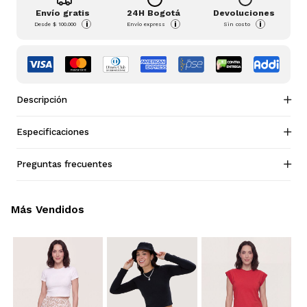
Envío gratis
24H Bogotá
Devoluciones
i
i
i
Desde
$ 100.000
Envío express
Sin costo
Descripción
Especificaciones
Preguntas frecuentes
Más Vendidos