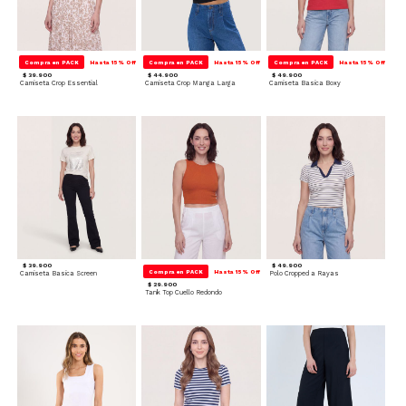
Compra en PACK
Hasta 15% Off
Compra en PACK
Hasta 15% Off
Compra en PACK
Hasta 15% Off
$ 39.900
$ 44.900
$ 49.900
Camiseta Crop Essential
Camiseta Crop Manga Larga
Camiseta Basica Boxy
$ 39.900
$ 49.900
Compra en PACK
Hasta 15% Off
Camiseta Basica Screen
Polo Cropped a Rayas
$ 29.900
Tank Top Cuello Redondo