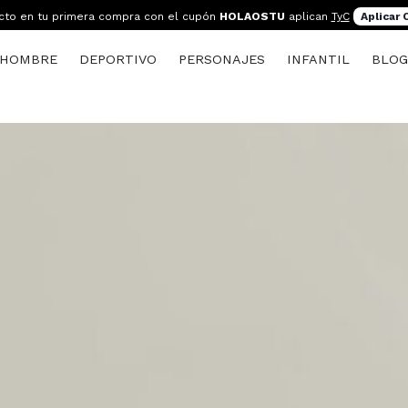
cto en tu primera compra con el cupón
HOLAOSTU
aplican
TyC
Aplicar
HOMBRE
DEPORTIVO
PERSONAJES
INFANTIL
BLO