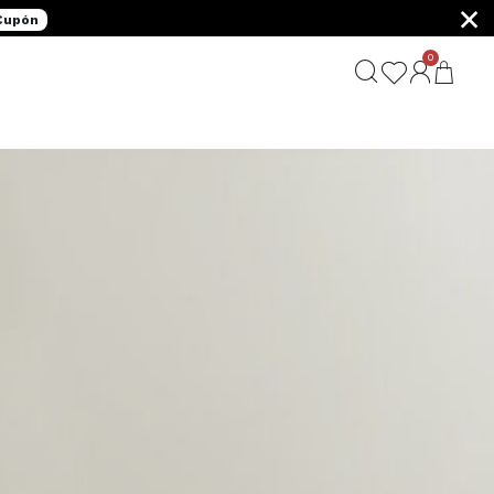
×
 Cupón
0
G