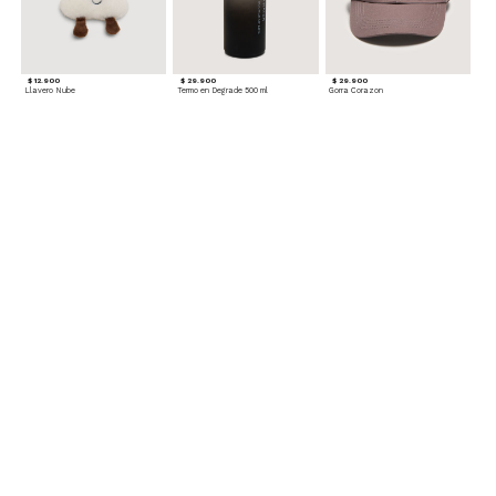
$ 12.900
$ 29.900
$ 29.900
Llavero Nube
Termo en Degrade 500 ml
Gorra Corazon
$ 29.900
$ 29.900
$ 49.900
Cinturones Pack x2 Hebilla Ovalada
Gorra Flowing
Set de Accesorios para Cabello