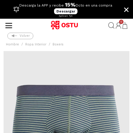
15%
×
Descarga la APP y recibe
Dcto en una compra
Descargar
Aplican TyC
0
Volver
Hombre
Ropa Interior
Boxers