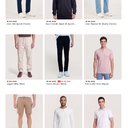
$ 99.900
$ 99.900
$ 99.900
Jean Slim Ajuste Clásico
Buzo Hoodie Zipper de Ajuste Cómodo
Jean Regular de Silueta Clásica
$ 89.900
$ 99.900
$ 89.910
$ 59.900
Jogger Utility Relax
Jeans Básico Skinny
Polo Cuello Mao Regular