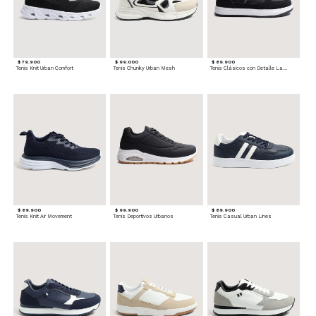
$ 79.900
$ 99.000
$ 89.900
Tenis Knit Urban Comfort
Tenis Chunky Urban Mesh
Tenis Clásicos con Detalle Lateral
$ 89.900
$ 99.900
$ 89.900
Tenis Knit Air Movement
Tenis Deportivos Urbanos
Tenis Casual Urban Lines