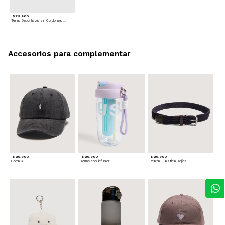
$ 79.900
Tenis Deportivos sin Cordones para hombre
Accesorios para complementar
$ 29.900
$ 29.900
$ 29.900
Gorra A
Termo con infusor
Reata Elastica Tejida