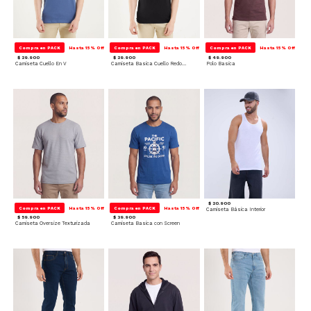
Compra en PACK
Hasta 15% Off
Compra en PACK
Hasta 15% Off
Compra en PACK
Hasta 15% Off
$ 29.900
$ 29.900
$ 49.900
Camiseta Cuello En V
Camiseta Basica Cuello Redondo
Polo Basica
$ 20.900
Compra en PACK
Hasta 15% Off
Compra en PACK
Hasta 15% Off
Camiseta Básica Interior
$ 59.900
$ 39.900
Camiseta Oversize Texturizada
Camiseta Basica con Screen