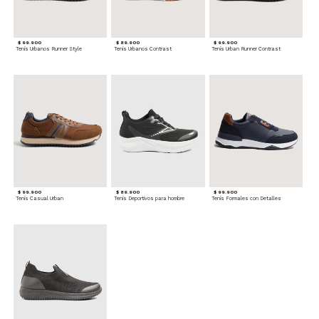
$ 99.900
$ 89.900
$ 99.900
Tenis Urbanos Runner Style
Tenis Urbanos Contrast
Tenis Urban Runner Contrast
$ 99.900
$ 89.900
$ 99.900
Tenis Casual Urban
Tenis Deportivos para hombre
Tenis Formales con Detalles