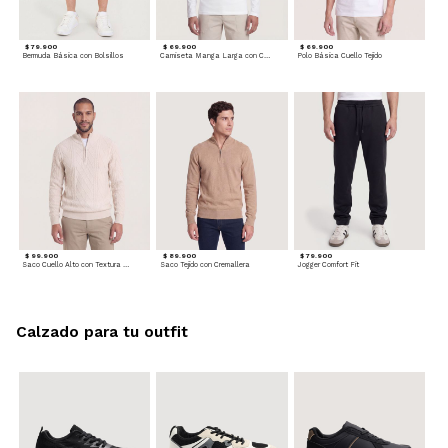
$ 79.900
$ 69.900
$ 69.900
Bermuda Básica con Bolsillos
Camiseta Manga Larga con Cuello Henley
Polo Básica Cuello Tejido
$ 99.900
$ 89.900
$ 79.900
Saco Cuello Alto con Textura Trenzada
Saco Tejido con Cremallera
Jogger Comfort Fit
Calzado para tu outfit