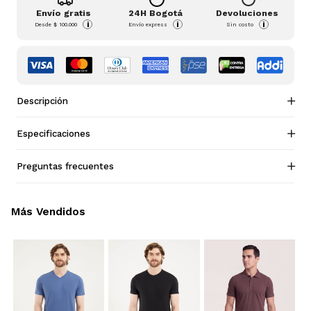
Envío gratis
24H Bogotá
Devoluciones
i
i
i
Desde
$ 100.000
Envío express
Sin costo
Descripción
Especificaciones
Preguntas frecuentes
Más Vendidos