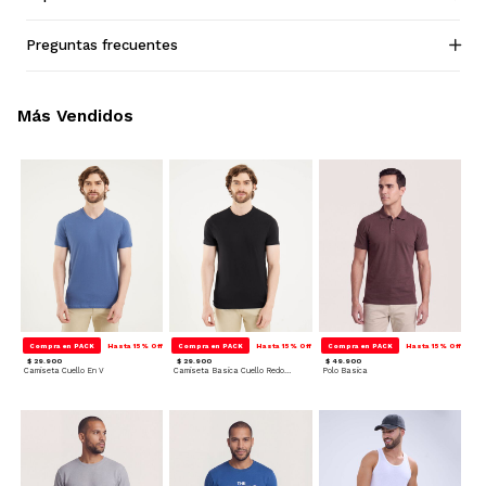
Preguntas frecuentes
Más Vendidos
Compra en PACK
Hasta 15% Off
Compra en PACK
Hasta 15% Off
Compra en PACK
Hasta 15% Off
$ 29.900
$ 29.900
$ 49.900
Camiseta Cuello En V
Camiseta Basica Cuello Redondo
Polo Basica