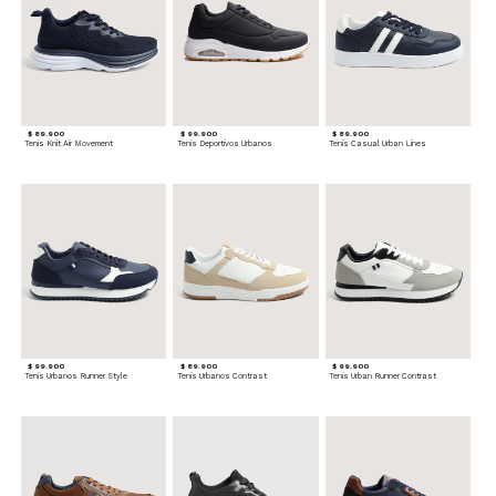
$ 89.900
$ 99.900
$ 89.900
Tenis Knit Air Movement
Tenis Deportivos Urbanos
Tenis Casual Urban Lines
$ 99.900
$ 89.900
$ 99.900
Tenis Urbanos Runner Style
Tenis Urbanos Contrast
Tenis Urban Runner Contrast