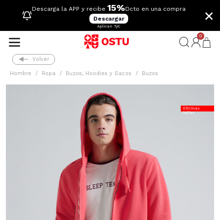
15%
×
Descarga la APP y recibe
Dcto en una compra
Descargar
Aplican TyC
0
Volver
Hombre
Ropa
Buzos, Hoodies y Sacos
Buzos
Últimas
Tallas