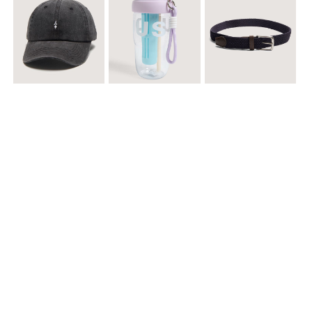
$ 29.900
$ 29.900
$ 29.900
Gorra A
Termo con infusor
Reata Elastica Tejida
$ 12.900
$ 29.900
$ 29.900
Llavero Nube
Termo en Degrade 500 ml
Gorra Corazon