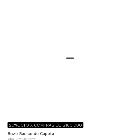
20%DCTO X COMPRAS DE $160.000
Buzo Básico de Capota
REF. 60060272