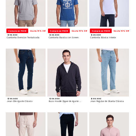
Compra en PACK
Hasta 15% Off
Compra en PACK
Hasta 15% Off
Compra en PACK
Hasta 15% Off
$ 59.900
$ 39.900
$ 20.900
Camiseta Oversize Texturizada
Camiseta Basica con Screen
Camiseta Básica Interior
$ 99.900
$ 99.900
$ 99.900
Jean Slim Ajuste Clásico
Buzo Hoodie Zipper de Ajuste Cómodo
Jean Regular de Silueta Clásica