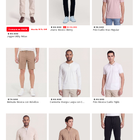
$ 99.900
$ 89.910
$ 59.900
Compra en PACK
Hasta 15% Off
Jeans Básico Skinny
Polo Cuello Mao Regular
$ 89.900
Jogger Utility Relax
$ 79.900
$ 69.900
$ 69.900
Bermuda Básica con Bolsillos
Camiseta Manga Larga con Cuello Henley
Polo Básica Cuello Tejido