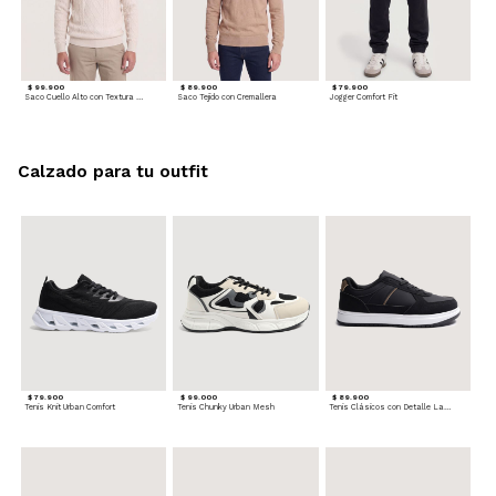
$ 99.900
$ 89.900
$ 79.900
Saco Cuello Alto con Textura Trenzada
Saco Tejido con Cremallera
Jogger Comfort Fit
Calzado para tu outfit
$ 79.900
$ 99.000
$ 89.900
Tenis Knit Urban Comfort
Tenis Chunky Urban Mesh
Tenis Clásicos con Detalle Lateral