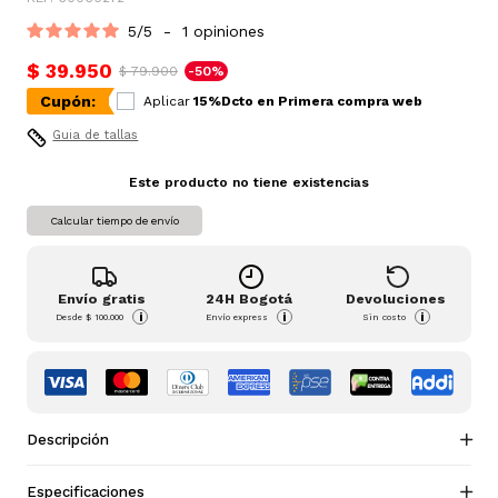
5
/
5
-
1
opiniones
$ 39.950
$ 79.900
-50%
Cupón:
Aplicar
15%Dcto en Primera compra web
Guia de tallas
Este producto no tiene existencias
Calcular tiempo de envío
Envío gratis
24H Bogotá
Devoluciones
i
i
i
Desde
$ 100.000
Envío express
Sin costo
Descripción
Especificaciones