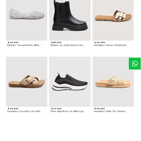
$ 49.900
$ 119.900
$ 49.900
Baletas Transparentes Brillantes
Botines con Suela Gruesa Elastizada
Sandalias Planas Metalizadas
$ 49.900
$ 79.900
$ 69.900
Sandalias Cruzadas con Hebilla
Tenis Deportivas con Brillos para mujer
Sandalias Doble Tira Texturizada