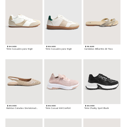
$ 94.900
$ 89.900
$ 59.900
Tenis Casuales para Mujer
Tenis Casuales para Mujer
Sandalias Brillantes de Tiras
$ 69.900
$ 89.900
$ 99.900
Baletas Caladas Destalonadas
Tenis Casual Knit Comfort
Tenis Chunky Sport Black