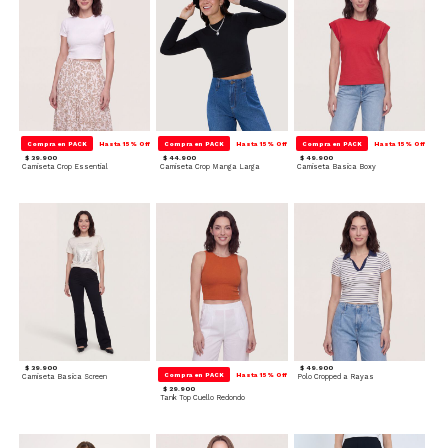
Compra en PACK
Hasta 15% Off
Compra en PACK
Hasta 15% Off
Compra en PACK
Hasta 15% Off
$ 39.900
$ 44.900
$ 49.900
Camiseta Crop Essential
Camiseta Crop Manga Larga
Camiseta Basica Boxy
$ 39.900
$ 49.900
Compra en PACK
Hasta 15% Off
Camiseta Basica Screen
Polo Cropped a Rayas
$ 29.900
Tank Top Cuello Redondo