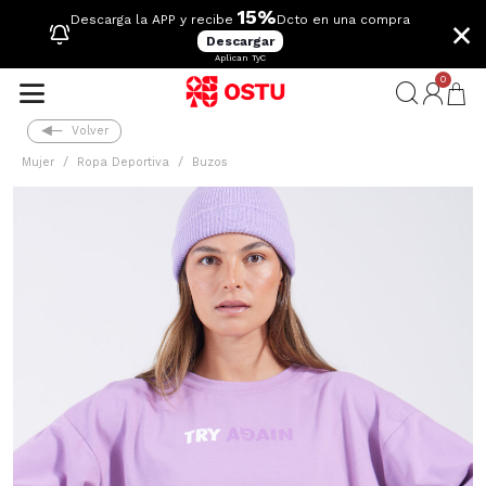
15%
×
Descarga la APP y recibe
Dcto en una compra
Descargar
Aplican TyC
0
Volver
Mujer
Ropa Deportiva
Buzos