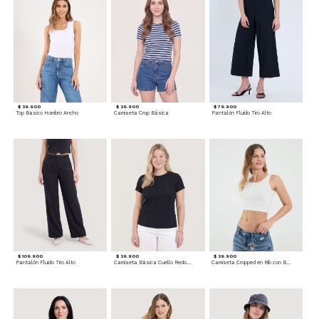
$ 39.900
$ 39.900
$ 79.900
Top Basico Hombro Ancho
Camiseta Crop Básica
Pantalón Fluido Tiro Alto
$ 109.900
$ 39.900
$ 39.900
Pantalón Fluido Tiro Alto
Camiseta Básica Cuello Redondo
Camiseta Cropped en Rib con Botones