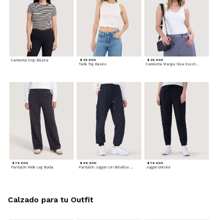
Camiseta Crop Básica
$ 29.900
$ 29.900
Tank Top Basico
Camiseta Manga Sisa Escotada
$ 79.900
$ 89.900
$ 79.900
Pantalón Wide Leg Burda
Pantalón Jogger con Bolsillos Cargo
Jogger Unicolor
Calzado para tu Outfit