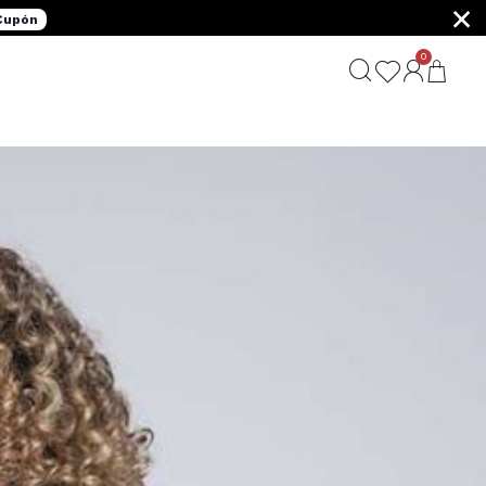
×
 Cupón
0