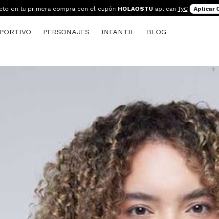
cto en tu primera compra con el cupón
HOLAOSTU
aplican
TyC
Aplicar
PORTIVO
PERSONAJES
INFANTIL
BLOG