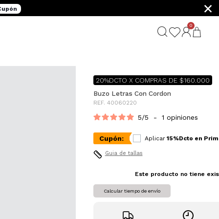
×
 Cupón
0
20%DCTO X COMPRAS DE $160.000
Buzo Letras Con Cordon
REF. 40060220
5
/
5
-
1
opiniones
Cupón:
Aplicar
15%Dcto en Prim
Guia de tallas
Este producto no tiene exis
Calcular tiempo de envío