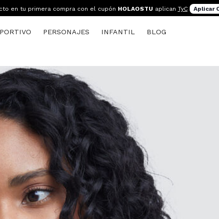
cto en tu primera compra con el cupón
HOLAOSTU
aplican
TyC
Aplicar
PORTIVO
PERSONAJES
INFANTIL
BLOG