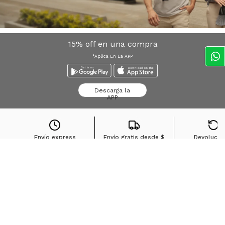
15% off en una compra
*Aplica En La APP
Descarga la
APP
Envío express
Envío gratis desde
$
Devolucio
Bogota*
100.000
sin cost
Búsquedas en tendencias
Jeans para mujer
Jeans para hombre
Buzos para hombre
Camisetas para hombre