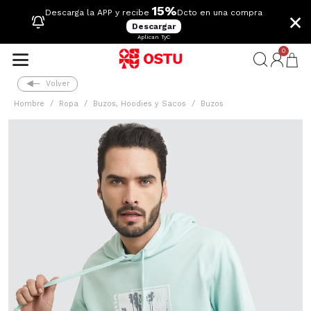
15%
×
Descarga la APP y recibe
Dcto en una compra
Descargar
Aplican TyC
0
Volver
Hombre
Ropa
Buzos, Hoodies y Sacos
Buzos