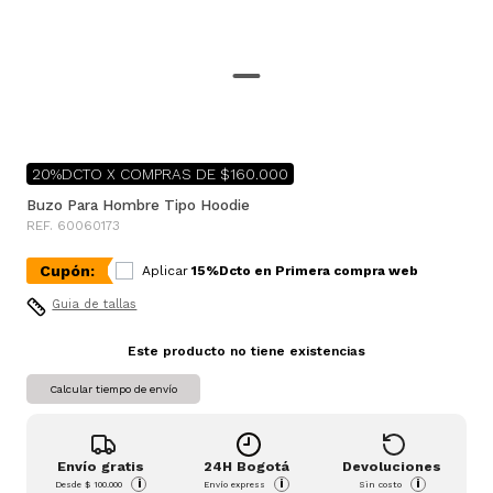
20%DCTO X COMPRAS DE $160.000
Buzo Para Hombre Tipo Hoodie
REF. 60060173
Cupón:
Aplicar
15%Dcto en Primera compra web
Guia de tallas
Este producto no tiene existencias
Calcular tiempo de envío
Envío gratis
24H Bogotá
Devoluciones
i
i
i
Desde
$ 100.000
Envío express
Sin costo