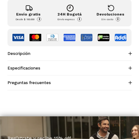
Envío gratis
24H Bogotá
Devoluciones
i
i
i
Desde
$ 100.000
Envío express
Sin costo
Descripción
Especificaciones
Preguntas frecuentes
Regístrate y recibe 15% off