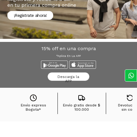
en tu primera compra online
¡Registrate ahora!
15% off en una compra
*Aplica En La APP
Descarga la
APP
Envío express
Envío gratis desde
$
Devolucio
Bogota*
100.000
sin cost
Búsquedas en tendencias