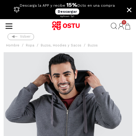
15%
×
Descarga la APP y recibe
Dcto en una compra
Descargar
Aplican TyC
0
Volver
Hombre
Ropa
Buzos, Hoodies y Sacos
Buzos