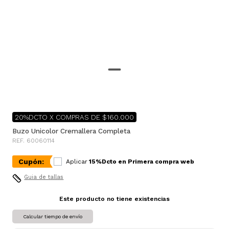
20%DCTO X COMPRAS DE $160.000
Buzo Unicolor Cremallera Completa
REF. 60060114
Cupón:
Aplicar
15%Dcto en Primera compra web
Guia de tallas
Este producto no tiene existencias
Calcular tiempo de envío