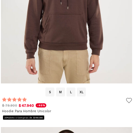
S
M
L
XL
$ 47.940
$ 79.900
-40%
Hoodie Para Hombre Unicolor
20%Dcto x Compras de $160.000