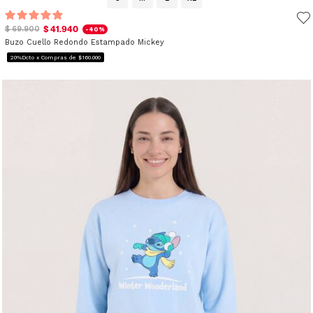
$ 41.940
$ 69.900
-40%
Buzo Cuello Redondo Estampado Mickey
20%Dcto x Compras de $160.000