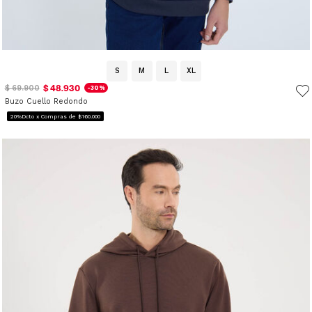
S
M
L
XL
$ 48.930
$ 69.900
-30%
Buzo Cuello Redondo
20%Dcto x Compras de $160.000