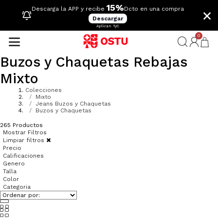
15%
×
Descarga la APP y recibe
Dcto en una compra
Descargar
Aplican TyC
0
Buzos y Chaquetas Rebajas
Mixto
Colecciones
Mixto
Jeans Buzos y Chaquetas
Buzos y Chaquetas
265
Productos
Mostrar Filtros
Limpiar filtros
Precio
Calificaciones
Genero
Talla
Color
Categoria