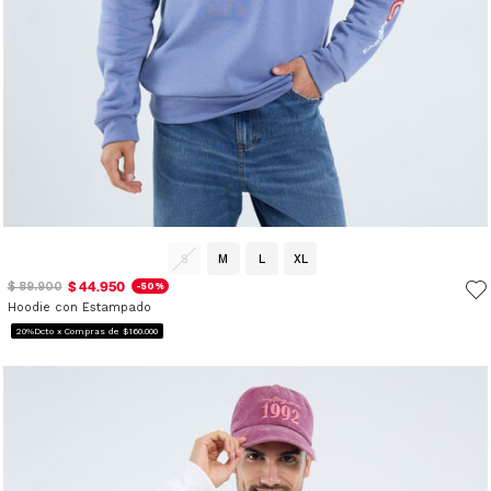
S
M
L
XL
$ 44.950
$ 89.900
-50%
Hoodie con Estampado
20%Dcto x Compras de $160.000