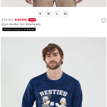
S
M
L
XL
$ 80.910
$ 89.900
-10%
Buzo Hoodie Con Estampado
20%Dcto x Compras de $160.000