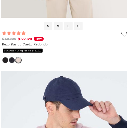
S
M
L
XL
$ 55.920
$ 69.900
-20%
Buzo Basico Cuello Redondo
20%Dcto x Compras de $160.000