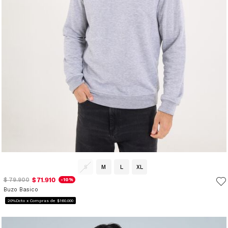
S
M
L
XL
$ 71.910
$ 79.900
-10%
Buzo Basico
20%Dcto x Compras de $160.000