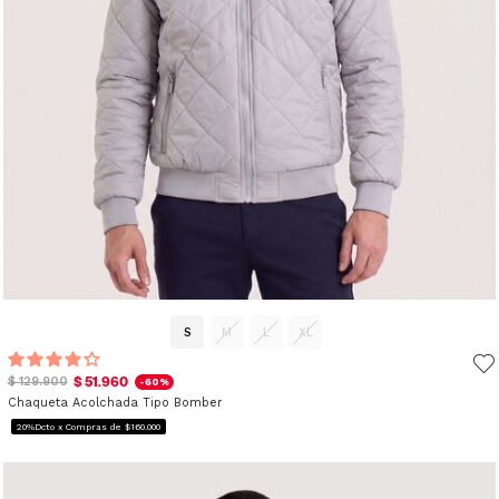
S
M
L
XL
$ 51.960
$ 129.900
-60%
Chaqueta Acolchada Tipo Bomber
20%Dcto x Compras de $160.000