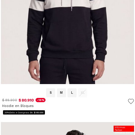
S
M
L
XL
$ 80.910
$ 89.900
-10%
Hoodie en Bloques
20%Dcto x Compras de $160.000
Últimas
Tallas
20%Dcto Extra