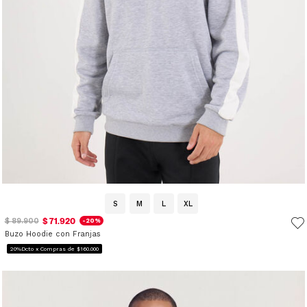
S
M
L
XL
$ 71.920
$ 89.900
-20%
Buzo Hoodie con Franjas
20%Dcto x Compras de $160.000