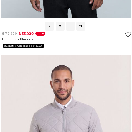
S
M
L
XL
$ 55.930
$ 79.900
-30%
Hoodie en Bloques
20%Dcto x Compras de $160.000