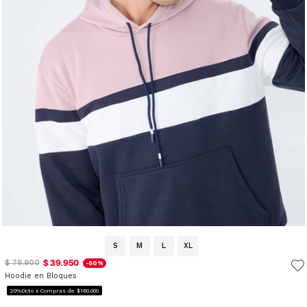
S
M
L
XL
$ 39.950
$ 79.900
-50%
Hoodie en Bloques
20%Dcto x Compras de $160.000