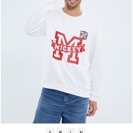
S
M
L
XL