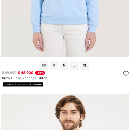
XS
S
M
L
XL
$ 48.930
$ 69.900
-30%
Buzo Cuello Redondo Stitch
20%Dcto x Compras de $160.000