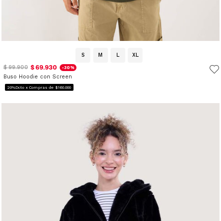
S
M
L
XL
$ 69.930
$ 99.900
-30%
Buso Hoodie con Screen
20%Dcto x Compras de $160.000