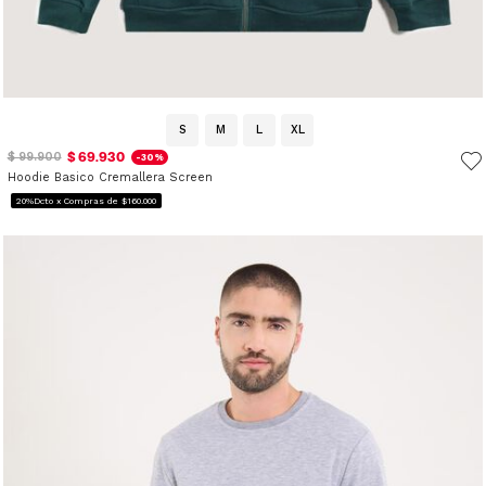
S
M
L
XL
$ 69.930
$ 99.900
-30%
Hoodie Basico Cremallera Screen
20%Dcto x Compras de $160.000