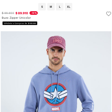
S
M
L
XL
$ 89.910
$ 99.900
-10%
Buzo Zipper Unicolor
20%Dcto x Compras de $160.000