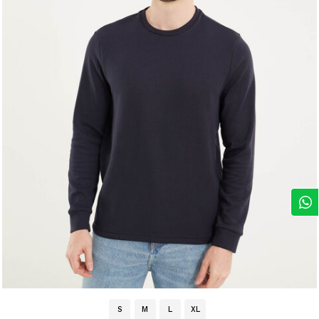
S
M
L
XL