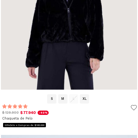
S
M
L
XL
$ 77.940
$ 129.900
-40%
Chaqueta de Pelo
20%Dcto x Compras de $160.000