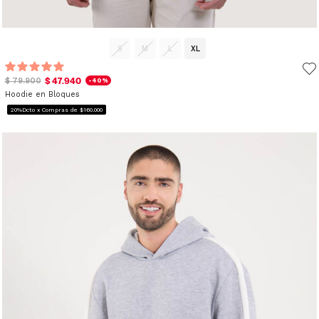
S
M
L
XL
$ 47.940
$ 79.900
-40%
Hoodie en Bloques
20%Dcto x Compras de $160.000