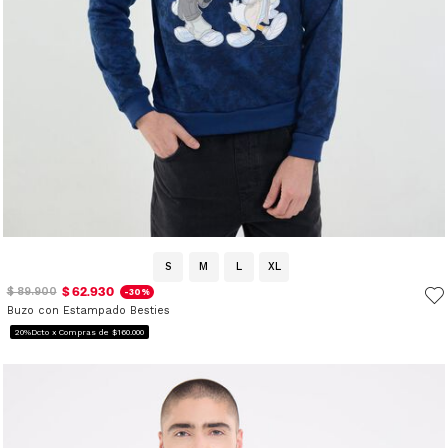
S
M
L
XL
$ 62.930
$ 89.900
-30%
Buzo con Estampado Besties
20%Dcto x Compras de $160.000