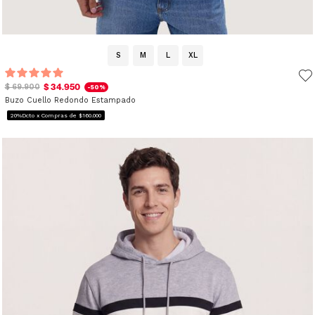
S
M
L
XL
$ 34.950
$ 69.900
-50%
Buzo Cuello Redondo Estampado
20%Dcto x Compras de $160.000