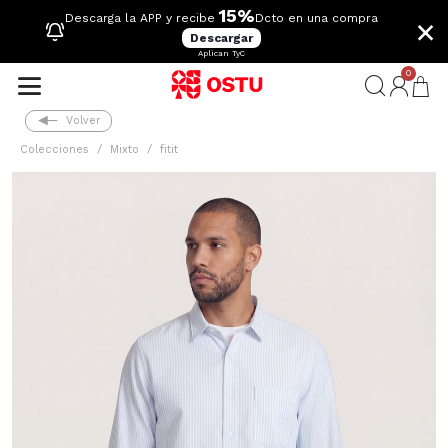
15%
×
Descarga la APP y recibe
Dcto en una compra
Descargar
Aplican TyC
0
Volver
Colecciones
Mixto
fitit