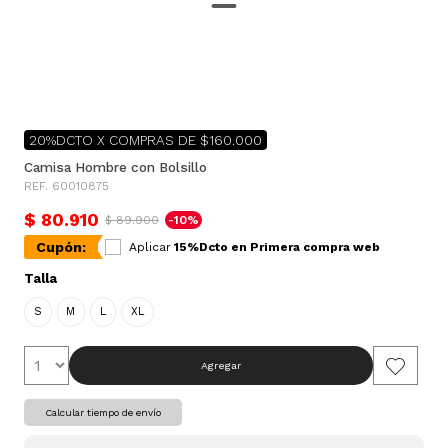
20%DCTO X COMPRAS DE $160.000
Camisa Hombre con Bolsillo
REF. 60010875
$ 80.910
$ 89.900
-10%
Cupón:
Aplicar
15%Dcto en Primera compra web
Talla
S
M
L
XL
Agregar
Calcular tiempo de envío