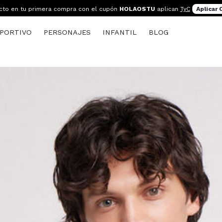
cto en tu primera compra con el cupón
HOLAOSTU
aplican
TyC
Aplicar
PORTIVO
PERSONAJES
INFANTIL
BLOG