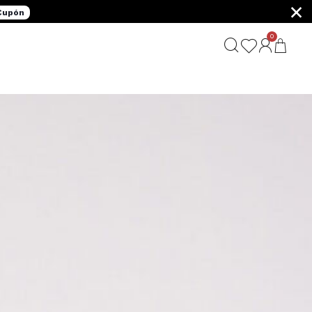
×
 Cupón
0