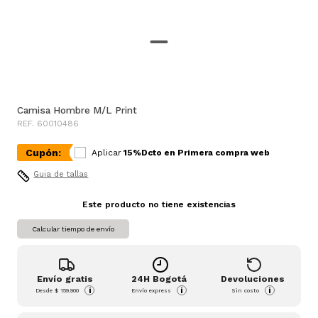
Camisa Hombre M/L Print
REF. 60010486
Cupón:
Aplicar
15%Dcto en Primera compra web
Guia de tallas
Este producto no tiene existencias
Calcular tiempo de envío
Envío gratis
24H Bogotá
Devoluciones
i
i
i
Desde
$ 159.900
Envío express
Sin costo