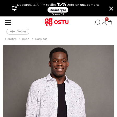
15%
×
Descarga la APP y recibe
Dcto en una compra
Descargar
Aplican TyC
0
Volver
Hombre
Ropa
Camisas