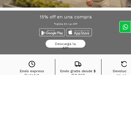
15% off en una compra
*Aplica En La APP
Descarga la
APP
Envío express
Envío gratis desde
$
Devolucio
Bogota*
159.900
sin cost
Búsquedas en tendencias
Jeans para mujer
Jeans para hombre
Buzos para hombre
Camisetas para hombre
Chaquetas para hombre