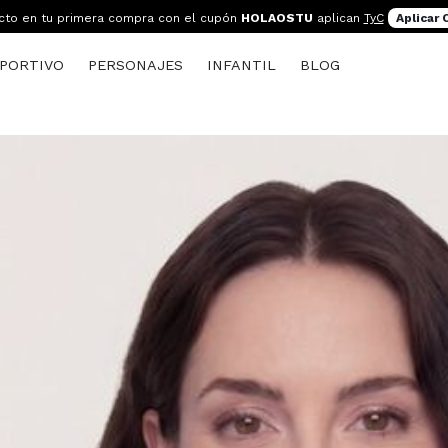
cto en tu primera compra con el cupón
HOLAOSTU
aplican
TyC
Aplicar
PORTIVO
PERSONAJES
INFANTIL
BLOG