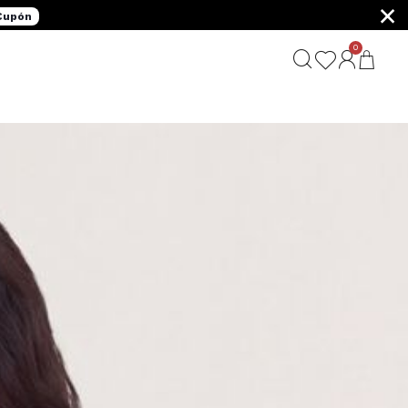
×
 Cupón
0