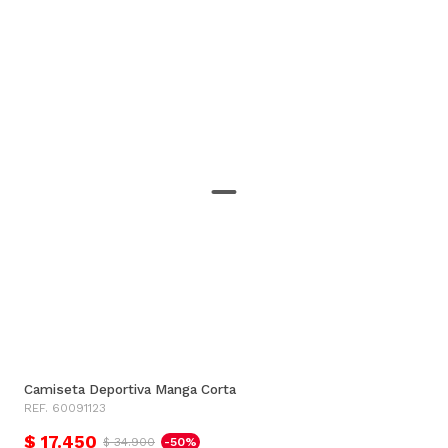
Camiseta Deportiva Manga Corta
REF. 60091123
$ 17.450
$ 34.900
-50%