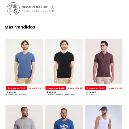
SECADO RAPIDO
ABSORBE LA HUMEDAD
Más Vendidos
Compra en PACK
Hasta 15% Off
Compra en PACK
Hasta 15% Off
Compra en PACK
Hasta 15% Off
$ 29.900
$ 29.900
$ 49.900
Camiseta Cuello En V
Camiseta Basica Cuello Redondo
Polo Basica