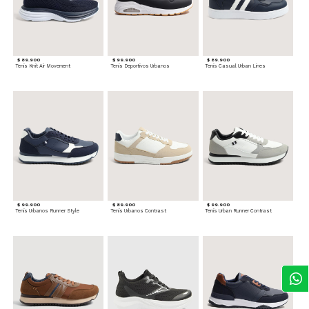
$ 89.900
$ 99.900
$ 89.900
Tenis Knit Air Movement
Tenis Deportivos Urbanos
Tenis Casual Urban Lines
$ 99.900
$ 89.900
$ 99.900
Tenis Urbanos Runner Style
Tenis Urbanos Contrast
Tenis Urban Runner Contrast