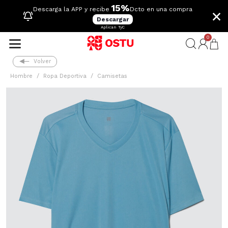
15%
×
Descarga la APP y recibe
Dcto en una compra
Descargar
Aplican TyC
0
Volver
Hombre
Ropa Deportiva
Camisetas