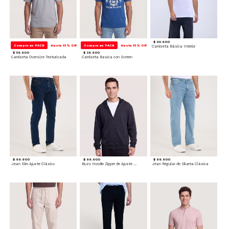
$ 20.900
Compra en PACK
Hasta 15% Off
Compra en PACK
Hasta 15% Off
Camiseta Básica Interior
$ 59.900
$ 39.900
Camiseta Oversize Texturizada
Camiseta Basica con Screen
$ 99.900
$ 99.900
$ 99.900
Jean Slim Ajuste Clásico
Buzo Hoodie Zipper de Ajuste Cómodo
Jean Regular de Silueta Clásica