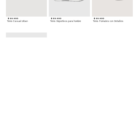
$ 99.900
$ 89.900
$ 99.900
Tenis Casual Urban
Tenis Deportivos para hombre
Tenis Formales con Detalles
$ 79.900
Tenis Deportivos sin Cordones para hombre
Accesorios para complementar