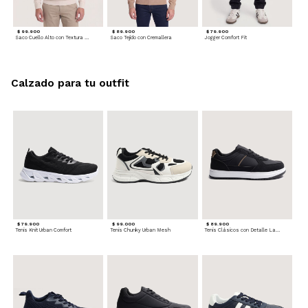
$ 99.900
$ 89.900
$ 79.900
Saco Cuello Alto con Textura Trenzada
Saco Tejido con Cremallera
Jogger Comfort Fit
Calzado para tu outfit
$ 79.900
$ 99.000
$ 89.900
Tenis Knit Urban Comfort
Tenis Chunky Urban Mesh
Tenis Clásicos con Detalle Lateral