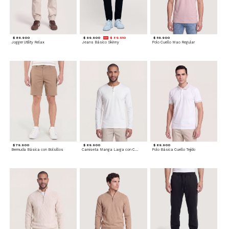
$ 89.900
$ 99.900
$ 89.910
$ 59.900
Jogger Utility Relax
Jeans Básico Skinny
Polo Cuello Mao Regular
$ 79.900
$ 69.900
$ 69.900
Bermuda Básica con Bolsillos
Camiseta Manga Larga con Cuello Henley
Polo Básica Cuello Tejido