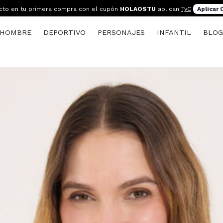
cto en tu primera compra con el cupón
HOLAOSTU
aplican
TyC
Aplicar
HOMBRE
DEPORTIVO
PERSONAJES
INFANTIL
BLO