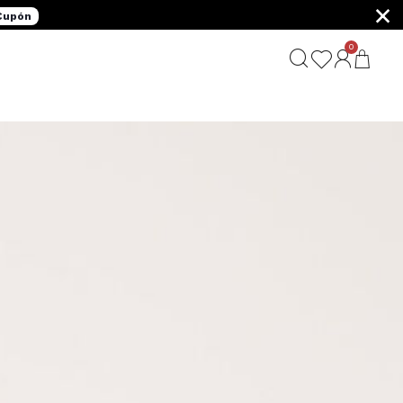
×
 Cupón
0
G