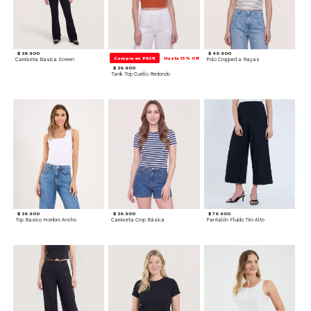
$ 39.900
$ 49.900
Compra en PACK
Hasta 15% Off
Camiseta Basica Screen
Polo Cropped a Rayas
$ 29.900
Tank Top Cuello Redondo
$ 39.900
$ 39.900
$ 79.900
Top Basico Hombro Ancho
Camiseta Crop Básica
Pantalón Fluido Tiro Alto