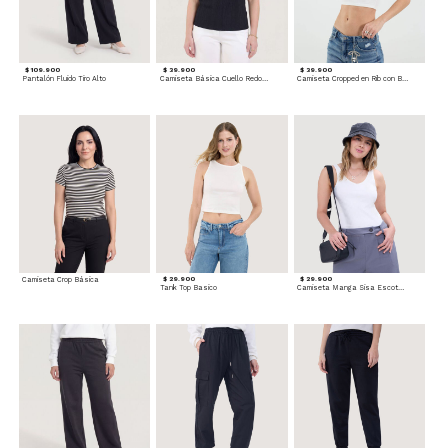
$ 109.900
$ 39.900
$ 39.900
Pantalón Fluido Tiro Alto
Camiseta Básica Cuello Redondo
Camiseta Cropped en Rib con Botones
Camiseta Crop Básica
$ 29.900
$ 29.900
Tank Top Basico
Camiseta Manga Sisa Escotada