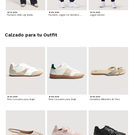
$ 79.900
$ 89.900
$ 79.900
Pantalón Wide Leg Burda
Pantalón Jogger con Bolsillos Cargo
Jogger Unicolor
Calzado para tu Outfit
$ 94.900
$ 89.900
$ 59.900
Tenis Casuales para Mujer
Tenis Casuales para Mujer
Sandalias Brillantes de Tiras