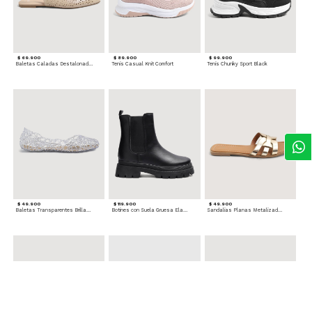
$ 69.900
$ 89.900
$ 99.900
Baletas Caladas Destalonadas
Tenis Casual Knit Comfort
Tenis Chunky Sport Black
$ 49.900
$ 119.900
$ 49.900
Baletas Transparentes Brillantes
Botines con Suela Gruesa Elastizada
Sandalias Planas Metalizadas