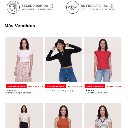
SECADO RAPIDO
ANTIBACTERIAL
ABSORBE LA HUMEDAD
REDUCE MALOS OLORES
Más Vendidos
Compra en PACK
Hasta 15% Off
Compra en PACK
Hasta 15% Off
Compra en PACK
Hasta 15% Off
$ 39.900
Camiseta Crop Manga Larga
$ 49.900
Camiseta Crop Essential
Camiseta Basica Boxy