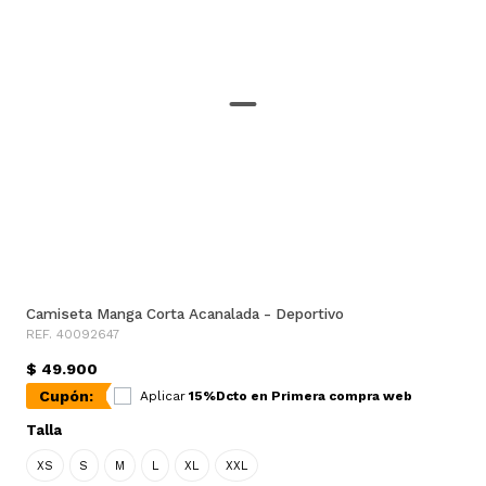
Camiseta Manga Corta Acanalada - Deportivo
REF. 40092647
$ 49.900
Cupón:
Aplicar
15%Dcto en Primera compra web
Talla
XS
S
M
L
XL
XXL