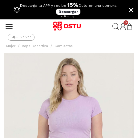
15%
×
Descarga la APP y recibe
Dcto en una compra
Descargar
Aplican TyC
0
Volver
Mujer
Ropa Deportiva
Camisetas