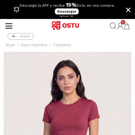
15%
×
Descarga la APP y recibe
Dcto en una compra
Descargar
Aplican TyC
0
Volver
Mujer
Ropa Deportiva
Camisetas