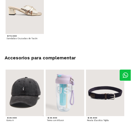
$ 79.900
Sandalias Cruzadas de Tacón
Accesorios para complementar
$ 29.900
$ 29.900
$ 29.900
Gorra A
Termo con infusor
Reata Elastica Tejida