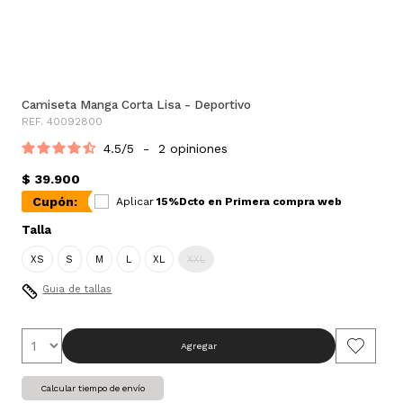
Camiseta Manga Corta Lisa - Deportivo
REF. 40092800
4.5
/
5
-
2
opiniones
$ 39.900
Cupón:
Aplicar
15%Dcto en Primera compra web
Talla
XS
S
M
L
XL
XXL
Guia de tallas
Agregar
Calcular tiempo de envío