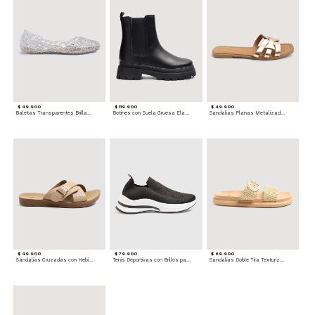
$ 49.900
$ 119.900
$ 49.900
Baletas Transparentes Brillantes
Botines con Suela Gruesa Elastizada
Sandalias Planas Metalizadas
$ 49.900
$ 79.900
$ 69.900
Sandalias Cruzadas con Hebilla
Tenis Deportivas con Brillos para mujer
Sandalias Doble Tira Texturizada