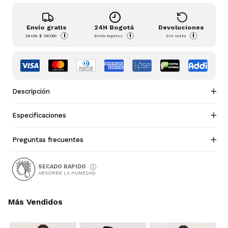
Envío gratis
24H Bogotá
Devoluciones
i
i
i
Desde
$ 100.000
Envío express
Sin costo
Descripción
Especificaciones
Preguntas frecuentes
SECADO RAPIDO
ABSORBE LA HUMEDAD
Más Vendidos