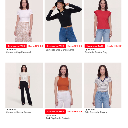
Compra en PACK
Hasta 15% Off
Compra en PACK
Hasta 15% Off
Compra en PACK
Hasta 15% Off
$ 39.900
Camiseta Crop Manga Larga
$ 49.900
Camiseta Crop Essential
Camiseta Basica Boxy
$ 39.900
$ 49.900
Compra en PACK
Hasta 15% Off
Camiseta Basica Screen
Polo Cropped a Rayas
$ 29.900
Tank Top Cuello Redondo