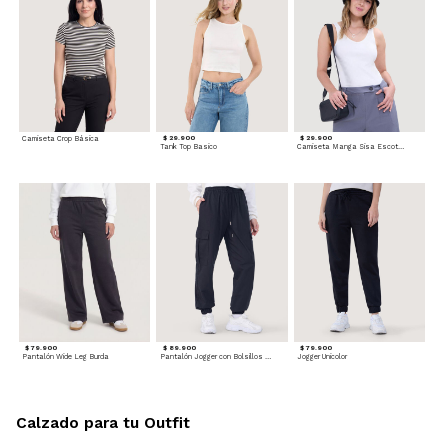
Camiseta Crop Básica
$ 29.900
$ 29.900
Tank Top Basico
Camiseta Manga Sisa Escotada
$ 79.900
$ 89.900
$ 79.900
Pantalón Wide Leg Burda
Pantalón Jogger con Bolsillos Cargo
Jogger Unicolor
Calzado para tu Outfit