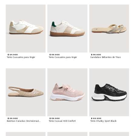
$ 94.900
$ 89.900
$ 59.900
Tenis Casuales para Mujer
Tenis Casuales para Mujer
Sandalias Brillantes de Tiras
$ 69.900
$ 89.900
$ 99.900
Baletas Caladas Destalonadas
Tenis Casual Knit Comfort
Tenis Chunky Sport Black