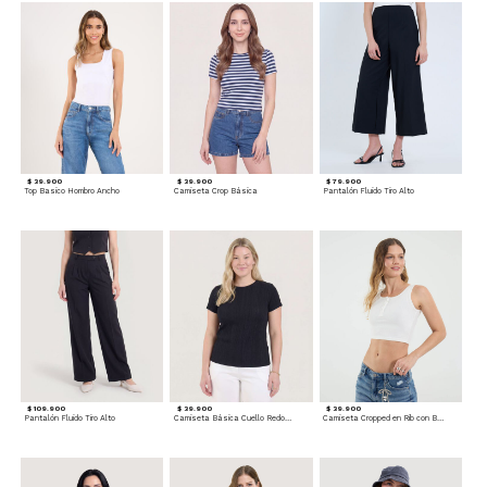
$ 39.900
$ 39.900
$ 79.900
Top Basico Hombro Ancho
Camiseta Crop Básica
Pantalón Fluido Tiro Alto
$ 109.900
$ 39.900
$ 39.900
Pantalón Fluido Tiro Alto
Camiseta Básica Cuello Redondo
Camiseta Cropped en Rib con Botones