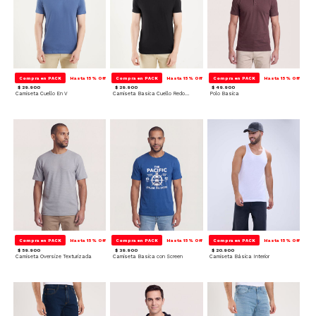
Compra en PACK
Hasta 15% Off
Compra en PACK
Hasta 15% Off
Compra en PACK
Hasta 15% Off
$ 29.900
$ 29.900
$ 49.900
Camiseta Cuello En V
Camiseta Basica Cuello Redondo
Polo Basica
Compra en PACK
Hasta 15% Off
Compra en PACK
Hasta 15% Off
Compra en PACK
Hasta 15% Off
$ 59.900
$ 39.900
$ 20.900
Camiseta Oversize Texturizada
Camiseta Basica con Screen
Camiseta Básica Interior