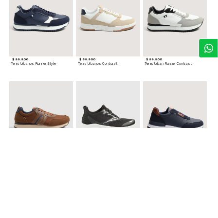
$ 99.900
$ 89.900
$ 99.900
Tenis Urbanos Runner Style
Tenis Urbanos Contrast
Tenis Urban Runner Contrast
$ 99.900
$ 89.900
$ 99.900
Tenis Casual Urban
Tenis Deportivos para hombre
Tenis Formales con Detalles