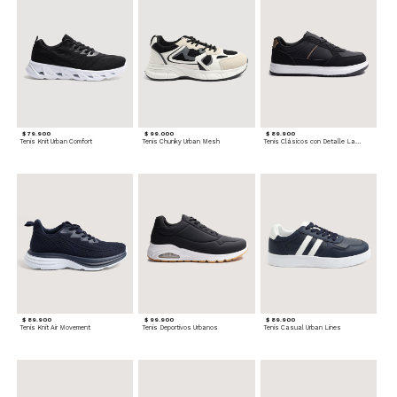
$ 79.900
$ 99.000
$ 89.900
Tenis Knit Urban Comfort
Tenis Chunky Urban Mesh
Tenis Clásicos con Detalle Lateral
$ 89.900
$ 99.900
$ 89.900
Tenis Knit Air Movement
Tenis Deportivos Urbanos
Tenis Casual Urban Lines