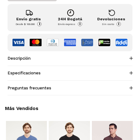
Envío gratis
24H Bogotá
Devoluciones
i
i
i
Desde
$ 100.000
Envío express
Sin costo
Descripción
Especificaciones
Preguntas frecuentes
Más Vendidos