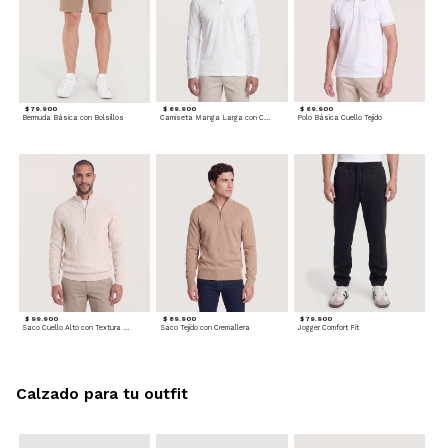
$ 79.900
$ 69.900
$ 69.900
Bermuda Básica con Bolsillos
Camiseta Manga Larga con Cuello Henley
Polo Básica Cuello Tejido
$ 99.900
$ 89.900
$ 79.900
Saco Cuello Alto con Textura Trenzada
Saco Tejido con Cremallera
Jogger Comfort Fit
Calzado para tu outfit