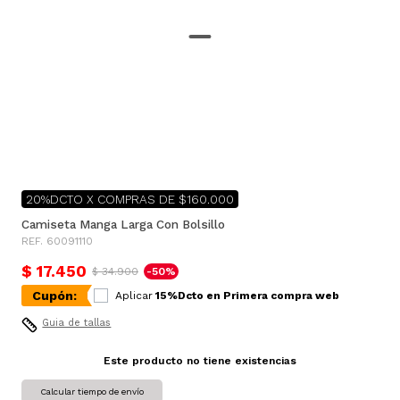
20%DCTO X COMPRAS DE $160.000
Camiseta Manga Larga Con Bolsillo
REF. 60091110
$ 17.450
$ 34.900
-50%
Cupón:
Aplicar
15%Dcto en Primera compra web
Guia de tallas
Este producto no tiene existencias
Calcular tiempo de envío