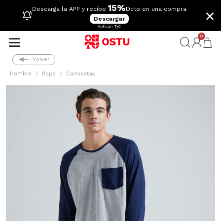
15%
×
Descarga la APP y recibe
Dcto en una compra
Descargar
Aplican TyC
0
Volver
Hombre
Ropa
Camisetas