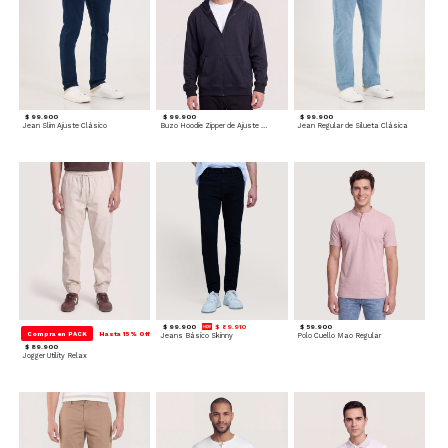
$ 99.900
$ 99.900
$ 99.900
Jean Slim Ajuste Clásico
Buzo Hoodie Zipper de Ajuste Cómodo
Jean Regular de Silueta Clásica
$ 99.900
$ 89.910
$ 59.900
Compra en PACK
Hasta 15% Off
Jeans Básico Skinny
Polo Cuello Mao Regular
$ 89.900
Jogger Utility Relax