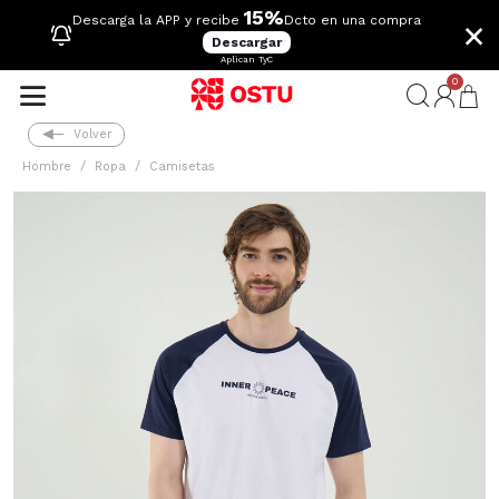
15%
×
Descarga la APP y recibe
Dcto en una compra
Descargar
Aplican TyC
0
Volver
Hombre
Ropa
Camisetas