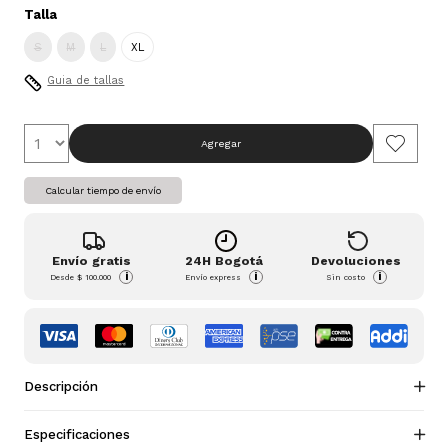
Talla
S
M
L
XL
Guia de tallas
Agregar
Calcular tiempo de envío
Envío gratis
24H Bogotá
Devoluciones
i
i
i
Desde
$ 100.000
Envío express
Sin costo
Descripción
Especificaciones