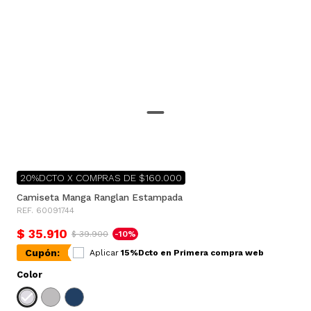
20%DCTO X COMPRAS DE $160.000
Camiseta Manga Ranglan Estampada
REF. 60091744
$ 35.910
$ 39.900
-10%
Cupón:
Aplicar
15%Dcto en Primera compra web
Color