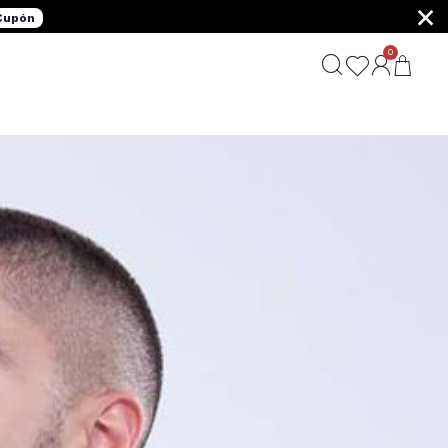
×
 Cupón
0
G