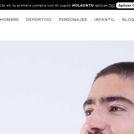
cto en tu primera compra con el cupón
HOLAOSTU
aplican
TyC
Aplicar
HOMBRE
DEPORTIVO
PERSONAJES
INFANTIL
BLO