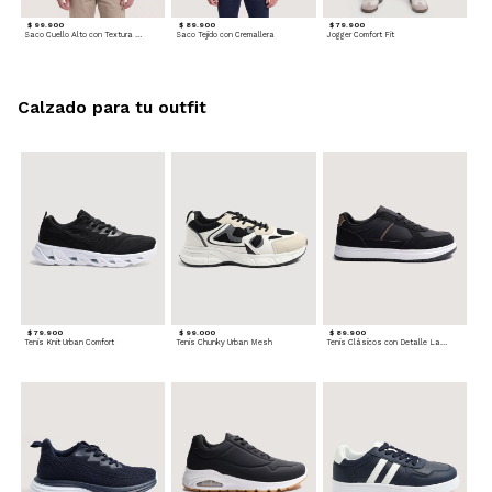
$ 99.900
$ 89.900
$ 79.900
Saco Cuello Alto con Textura Trenzada
Saco Tejido con Cremallera
Jogger Comfort Fit
Calzado para tu outfit
$ 79.900
$ 99.000
$ 89.900
Tenis Knit Urban Comfort
Tenis Chunky Urban Mesh
Tenis Clásicos con Detalle Lateral