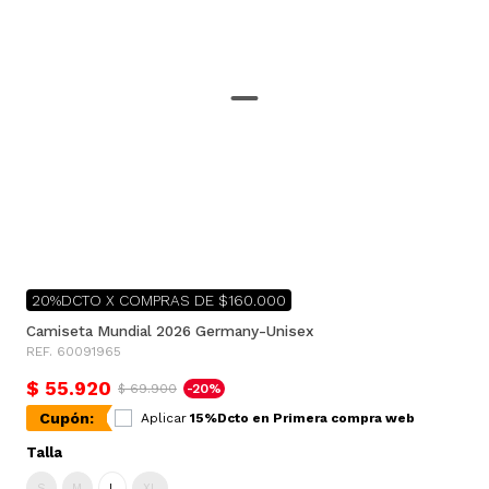
20%DCTO X COMPRAS DE $160.000
Camiseta Mundial 2026 Germany-Unisex
REF. 60091965
$ 55.920
$ 69.900
-20%
Cupón:
Aplicar
15%Dcto en Primera compra web
Talla
S
M
L
XL