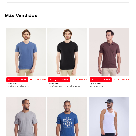
Más Vendidos
Compra en PACK
Hasta 15% Off
Compra en PACK
Hasta 15% Off
Compra en PACK
Hasta 15% Off
$ 29.900
$ 29.900
$ 49.900
Camiseta Cuello En V
Camiseta Basica Cuello Redondo
Polo Basica