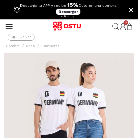
15%
×
Descarga la APP y recibe
Dcto en una compra
Descargar
Aplican TyC
0
Volver
Hombre
Ropa
Camisetas