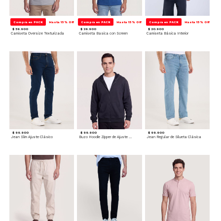
Compra en PACK
Hasta 15% Off
Compra en PACK
Hasta 15% Off
Compra en PACK
Hasta 15% Off
$ 59.900
$ 39.900
$ 20.900
Camiseta Oversize Texturizada
Camiseta Basica con Screen
Camiseta Básica Interior
$ 99.900
$ 99.900
$ 99.900
Jean Slim Ajuste Clásico
Buzo Hoodie Zipper de Ajuste Cómodo
Jean Regular de Silueta Clásica