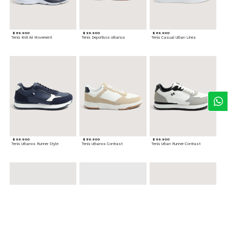
$ 89.900
$ 99.900
$ 89.900
Tenis Knit Air Movement
Tenis Deportivos Urbanos
Tenis Casual Urban Lines
$ 99.900
$ 89.900
$ 99.900
Tenis Urbanos Runner Style
Tenis Urbanos Contrast
Tenis Urban Runner Contrast