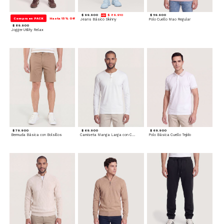
$ 99.900
$ 89.910
$ 59.900
Compra en PACK
Hasta 15% Off
Jeans Básico Skinny
Polo Cuello Mao Regular
$ 89.900
Jogger Utility Relax
$ 79.900
$ 69.900
$ 69.900
Bermuda Básica con Bolsillos
Camiseta Manga Larga con Cuello Henley
Polo Básica Cuello Tejido