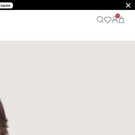
×
 Cupón
0
G