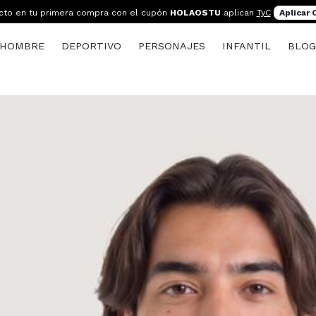
cto en tu primera compra con el cupón
HOLAOSTU
aplican
TyC
Aplicar
HOMBRE
DEPORTIVO
PERSONAJES
INFANTIL
BLO