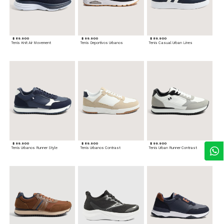
$ 89.900
$ 99.900
$ 89.900
Tenis Knit Air Movement
Tenis Deportivos Urbanos
Tenis Casual Urban Lines
$ 99.900
$ 89.900
$ 99.900
Tenis Urbanos Runner Style
Tenis Urbanos Contrast
Tenis Urban Runner Contrast