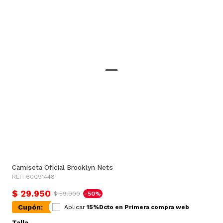
Camiseta Oficial Brooklyn Nets
REF. 60091448
$ 29.950
$ 59.900
-50%
Cupón:
Aplicar
15%Dcto en Primera compra web
Talla