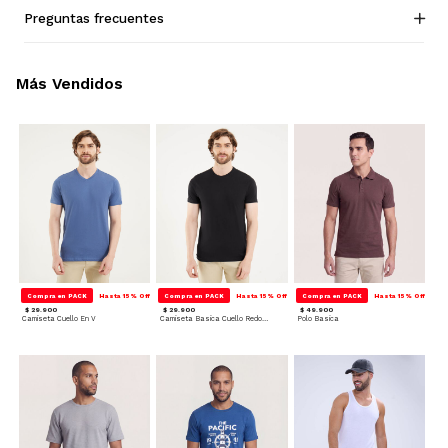
Preguntas frecuentes
Más Vendidos
Compra en PACK
Hasta 15% Off
Compra en PACK
Hasta 15% Off
Compra en PACK
Hasta 15% Off
$ 29.900
$ 29.900
$ 49.900
Camiseta Cuello En V
Camiseta Basica Cuello Redondo
Polo Basica