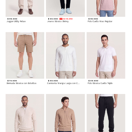
$ 89.900
$ 99.900
$ 89.910
$ 59.900
Jogger Utility Relax
Jeans Básico Skinny
Polo Cuello Mao Regular
$ 79.900
$ 69.900
$ 69.900
Bermuda Básica con Bolsillos
Camiseta Manga Larga con Cuello Henley
Polo Básica Cuello Tejido