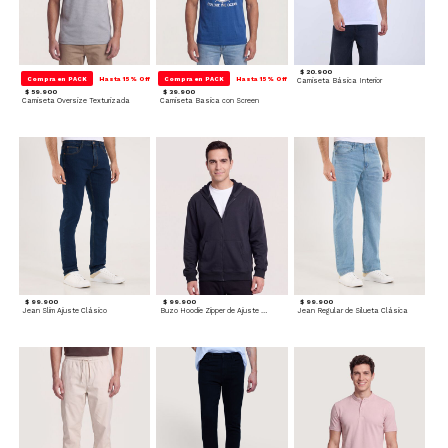
$ 20.900
Compra en PACK
Hasta 15% Off
Compra en PACK
Hasta 15% Off
Camiseta Básica Interior
$ 59.900
$ 39.900
Camiseta Oversize Texturizada
Camiseta Basica con Screen
$ 99.900
$ 99.900
$ 99.900
Jean Slim Ajuste Clásico
Buzo Hoodie Zipper de Ajuste Cómodo
Jean Regular de Silueta Clásica