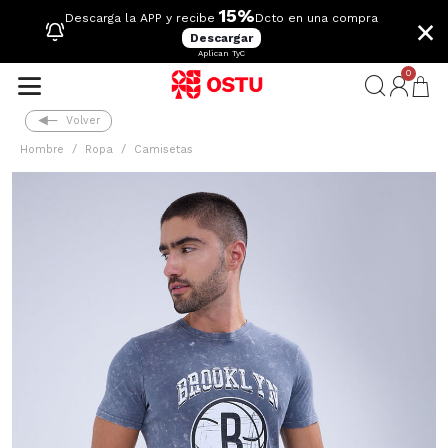
15%
×
Descarga la APP y recibe
Dcto en una compra
Descargar
Aplican TyC
0
Volver
Hombre
Ropa
Camisetas