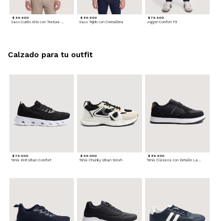
$ 99.900
$ 89.900
$ 79.900
Saco Cuello Alto con Textura Trenzada
Saco Tejido con Cremallera
Jogger Comfort Fit
Calzado para tu outfit
$ 79.900
$ 99.000
$ 89.900
Tenis Knit Urban Comfort
Tenis Chunky Urban Mesh
Tenis Clásicos con Detalle Lateral