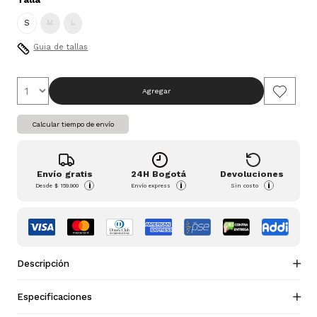
S
M
L
Guia de tallas
Agregar
Calcular tiempo de envío
Envío gratis
24H Bogotá
Devoluciones
i
i
i
Desde
$ 159.900
Envío express
Sin costo
Descripción
Especificaciones