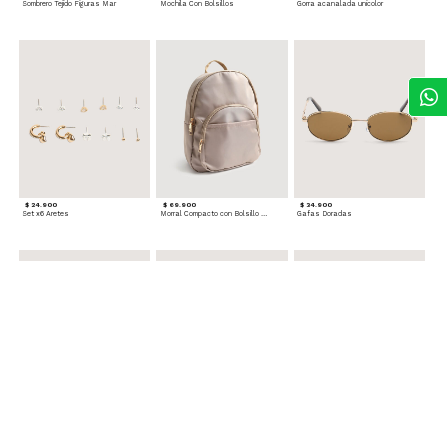
Sombrero Tejido Figuras Mar
Mochila Con Bolsillos
Gorra acanalada unicolor
$ 24.900
$ 69.900
$ 34.900
Set x6 Aretes
Morral Compacto con Bolsillo Frontal
Gafas Doradas
$ 22.900
$ 24.900
$ 29.900
Set Pulseras Plateadas
Splash Corporal PURPLE PASSION - Floral
Reata Tejida