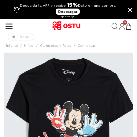
15%
×
Descarga la APP y recibe
Dcto en una compra
Descargar
Aplican TyC
0
Volver
Infantil
Niños
Camisetas y Polos
Camisetas