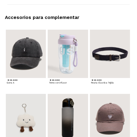
Accesorios para complementar
$ 29.900
$ 29.900
$ 29.900
Gorra A
Termo con infusor
Reata Elastica Tejida