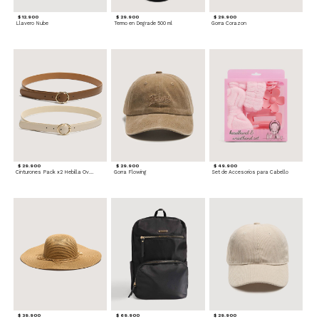
$ 12.900
$ 29.900
$ 29.900
Llavero Nube
Termo en Degrade 500 ml
Gorra Corazon
$ 29.900
$ 29.900
$ 49.900
Cinturones Pack x2 Hebilla Ovalada
Gorra Flowing
Set de Accesorios para Cabello
$ 39.900
$ 69.900
$ 29.900