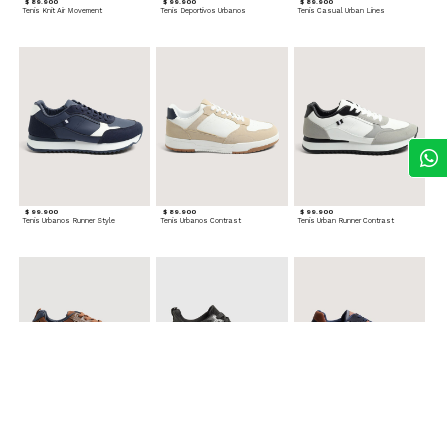
$ 89.900
$ 99.900
$ 89.900
Tenis Knit Air Movement
Tenis Deportivos Urbanos
Tenis Casual Urban Lines
$ 99.900
$ 89.900
$ 99.900
Tenis Urbanos Runner Style
Tenis Urbanos Contrast
Tenis Urban Runner Contrast
$ 99.900
$ 89.900
$ 99.900
Tenis Casual Urban
Tenis Deportivos para hombre
Tenis Formales con Detalles