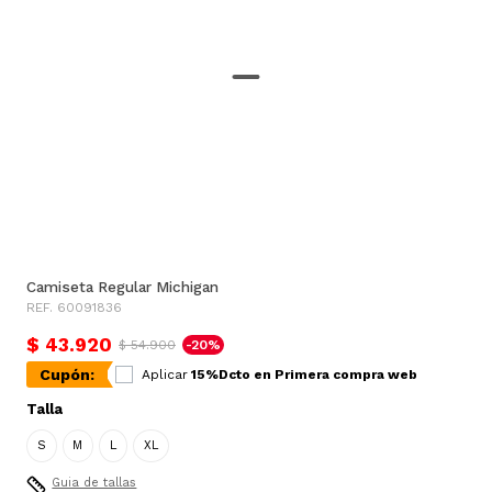
Camiseta Regular Michigan
REF. 60091836
$ 43.920
$ 54.900
-20%
Cupón:
Aplicar
15%Dcto en Primera compra web
Talla
S
M
L
XL
Guia de tallas