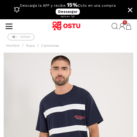
15%
×
Descarga la APP y recibe
Dcto en una compra
Descargar
Aplican TyC
0
Volver
Hombre
Ropa
Camisetas