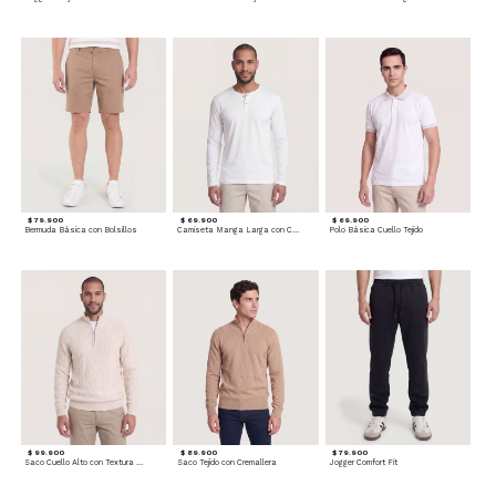
$ 79.900
$ 69.900
$ 69.900
Bermuda Básica con Bolsillos
Camiseta Manga Larga con Cuello Henley
Polo Básica Cuello Tejido
$ 99.900
$ 89.900
$ 79.900
Saco Cuello Alto con Textura Trenzada
Saco Tejido con Cremallera
Jogger Comfort Fit