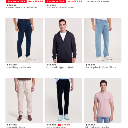
Compra en PACK
Hasta 15% Off
Compra en PACK
Hasta 15% Off
Camiseta Básica Interior
$ 59.900
$ 39.900
Camiseta Oversize Texturizada
Camiseta Basica con Screen
$ 99.900
$ 99.900
$ 99.900
Jean Slim Ajuste Clásico
Buzo Hoodie Zipper de Ajuste Cómodo
Jean Regular de Silueta Clásica
$ 89.900
$ 99.900
$ 89.910
$ 59.900
Jogger Utility Relax
Jeans Básico Skinny
Polo Cuello Mao Regular