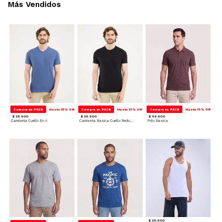
Más Vendidos
Compra en PACK
Hasta 15% Off
Compra en PACK
Hasta 15% Off
Compra en PACK
Hasta 15% Off
$ 29.900
$ 29.900
$ 49.900
Camiseta Cuello En V
Camiseta Basica Cuello Redondo
Polo Basica
$ 20.900