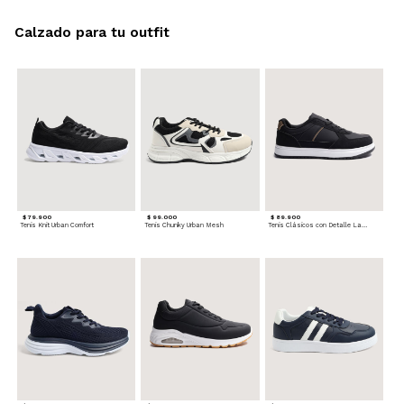
Calzado para tu outfit
$ 79.900
$ 99.000
$ 89.900
Tenis Knit Urban Comfort
Tenis Chunky Urban Mesh
Tenis Clásicos con Detalle Lateral