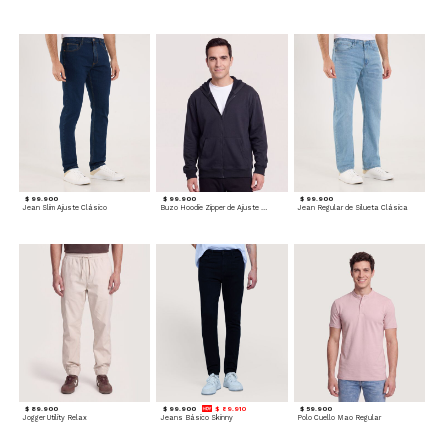
$ 99.900
$ 99.900
$ 99.900
Jean Slim Ajuste Clásico
Buzo Hoodie Zipper de Ajuste Cómodo
Jean Regular de Silueta Clásica
$ 89.900
$ 99.900
$ 89.910
$ 59.900
Jogger Utility Relax
Jeans Básico Skinny
Polo Cuello Mao Regular