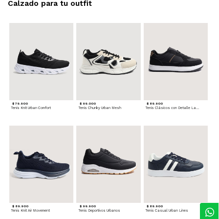
Calzado para tu outfit
$ 79.900
$ 99.000
$ 89.900
Tenis Knit Urban Comfort
Tenis Chunky Urban Mesh
Tenis Clásicos con Detalle Lateral
$ 89.900
$ 99.900
$ 89.900
Tenis Knit Air Movement
Tenis Deportivos Urbanos
Tenis Casual Urban Lines