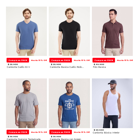
Compra en PACK
Hasta 15% Off
Compra en PACK
Hasta 15% Off
Compra en PACK
Hasta 15% Off
$ 29.900
$ 29.900
$ 49.900
Camiseta Cuello En V
Camiseta Basica Cuello Redondo
Polo Basica
$ 20.900
Compra en PACK
Hasta 15% Off
Compra en PACK
Hasta 15% Off
Camiseta Básica Interior
$ 59.900
$ 39.900
Camiseta Oversize Texturizada
Camiseta Basica con Screen