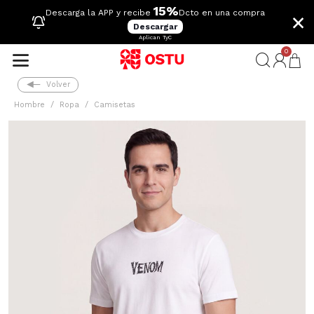
15%
×
Descarga la APP y recibe
Dcto en una compra
Descargar
Aplican TyC
0
Volver
Hombre
Ropa
Camisetas