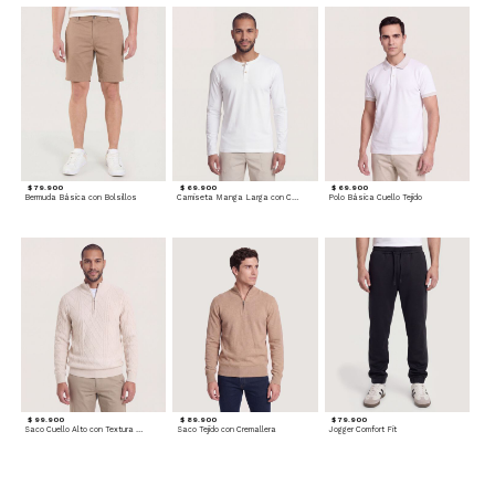
$ 79.900
$ 69.900
$ 69.900
Bermuda Básica con Bolsillos
Camiseta Manga Larga con Cuello Henley
Polo Básica Cuello Tejido
$ 99.900
$ 89.900
$ 79.900
Saco Cuello Alto con Textura Trenzada
Saco Tejido con Cremallera
Jogger Comfort Fit