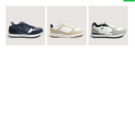
$ 99.900
$ 89.900
$ 99.900
Tenis Urbanos Runner Style
Tenis Urbanos Contrast
Tenis Urban Runner Contrast
$ 99.900
$ 89.900
$ 99.900
Tenis Casual Urban
Tenis Deportivos para hombre
Tenis Formales con Detalles