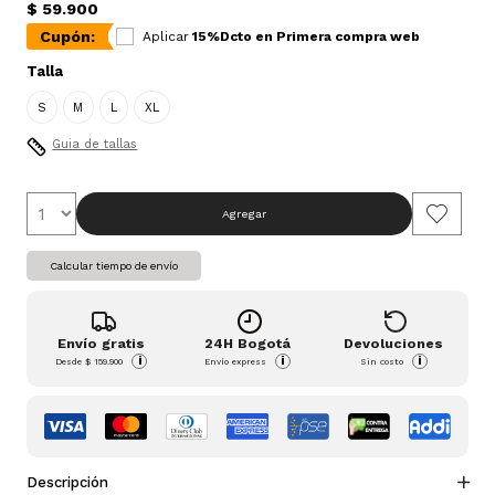
$ 59.900
Cupón:
Aplicar
15%Dcto en Primera compra web
Talla
S
M
L
XL
Guia de tallas
Agregar
Calcular tiempo de envío
Envío gratis
24H Bogotá
Devoluciones
i
i
i
Desde
$ 159.900
Envío express
Sin costo
Descripción