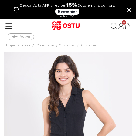
15%
×
Descarga la APP y recibe
Dcto en una compra
Descargar
Aplican TyC
0
Volver
Mujer
Ropa
Chaquetas y Chalecos
Chalecos