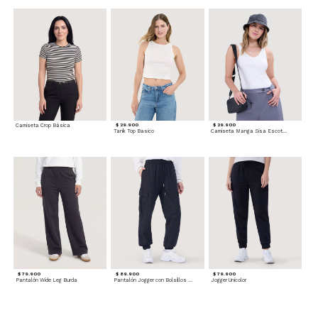
Camiseta Crop Básica
$ 29.900
$ 29.900
Tank Top Basico
Camiseta Manga Sisa Escotada
$ 79.900
$ 89.900
$ 79.900
Pantalón Wide Leg Burda
Pantalón Jogger con Bolsillos Cargo
Jogger Unicolor