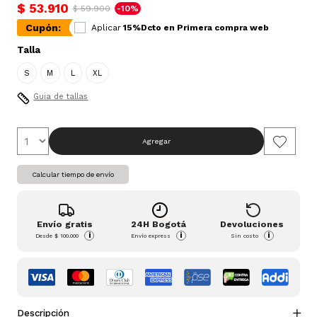
$ 53.910
$ 59.900
-10%
Cupón:
Aplicar
15%Dcto en Primera compra web
Talla
S
M
L
XL
Guia de tallas
Agregar
Calcular tiempo de envío
Envío gratis
24H Bogotá
Devoluciones
i
i
i
Desde
$ 100.000
Envío express
Sin costo
Descripción