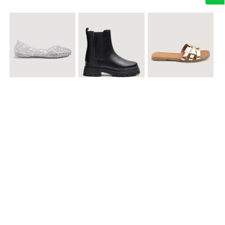
$ 49.900
$ 119.900
$ 49.900
Baletas Transparentes Brillantes
Botines con Suela Gruesa Elastizada
Sandalias Planas Metalizadas
$ 49.900
$ 79.900
$ 69.900
Sandalias Cruzadas con Hebilla
Tenis Deportivas con Brillos para mujer
Sandalias Doble Tira Texturizada