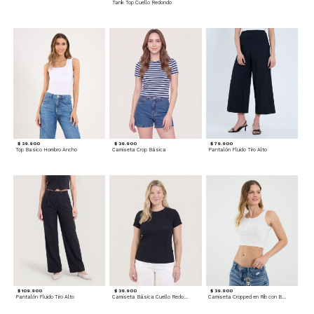
Tank Top Cuello Redondo
$ 39.900
$ 39.900
$ 79.900
Top Basico Hombro Ancho
Camiseta Crop Básica
Pantalón Fluido Tiro Alto
$ 109.900
$ 39.900
$ 39.900
Pantalón Fluido Tiro Alto
Camiseta Básica Cuello Redondo
Camiseta Cropped en Rib con Botones