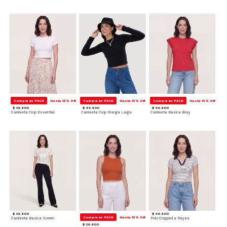
Compra en PACK
Hasta 15% Off
Compra en PACK
Hasta 15% Off
Compra en PACK
Hasta 15% Off
$ 39.900
$ 44.900
$ 49.900
Camiseta Crop Essential
Camiseta Crop Manga Larga
Camiseta Basica Boxy
$ 39.900
$ 49.900
Compra en PACK
Hasta 15% Off
Camiseta Basica Screen
Polo Cropped a Rayas
$ 29.900