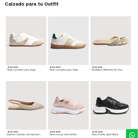
Calzado para tu Outfit
$ 94.900
$ 89.900
$ 59.900
Tenis Casuales para Mujer
Tenis Casuales para Mujer
Sandalias Brillantes de Tiras
$ 69.900
$ 89.900
$ 99.900
Baletas Caladas Destalonadas
Tenis Casual Knit Comfort
Tenis Chunky Sport Black