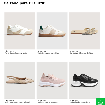
Calzado para tu Outfit
$ 94.900
$ 89.900
$ 59.900
Tenis Casuales para Mujer
Tenis Casuales para Mujer
Sandalias Brillantes de Tiras
$ 69.900
$ 89.900
$ 99.900
Baletas Caladas Destalonadas
Tenis Casual Knit Comfort
Tenis Chunky Sport Black