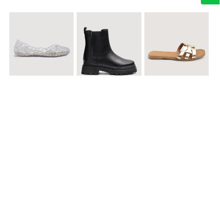
$ 49.900
$ 119.900
$ 49.900
Baletas Transparentes Brillantes
Botines con Suela Gruesa Elastizada
Sandalias Planas Metalizadas
$ 49.900
$ 79.900
$ 69.900
Sandalias Cruzadas con Hebilla
Tenis Deportivas con Brillos para mujer
Sandalias Doble Tira Texturizada