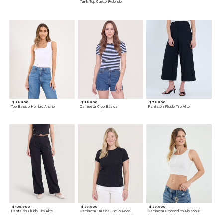
Tank Top Cuello Redondo
$ 39.900
$ 39.900
$ 79.900
Top Basico Hombro Ancho
Camiseta Crop Básica
Pantalón Fluido Tiro Alto
$ 109.900
$ 39.900
$ 39.900
Pantalón Fluido Tiro Alto
Camiseta Básica Cuello Redondo
Camiseta Cropped en Rib con Botones