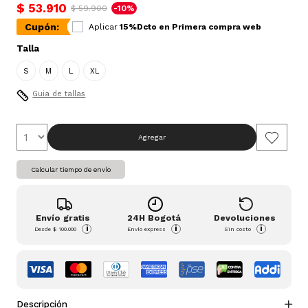
$ 53.910
$ 59.900
-10%
Cupón:
Aplicar
15%Dcto en Primera compra web
Talla
S
M
L
XL
Guia de tallas
Agregar
Calcular tiempo de envío
Envío gratis
24H Bogotá
Devoluciones
i
i
i
Desde
$ 100.000
Envío express
Sin costo
Descripción