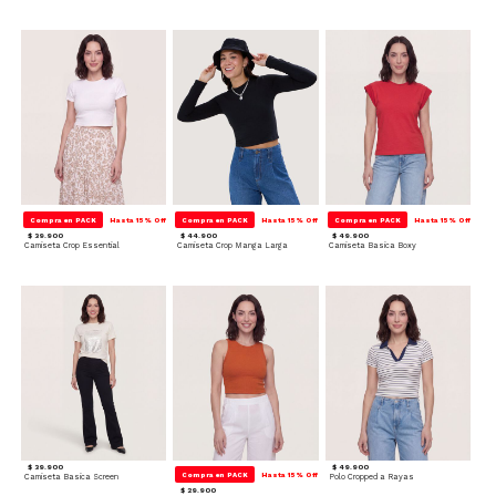
Compra en PACK
Hasta 15% Off
Compra en PACK
Hasta 15% Off
Compra en PACK
Hasta 15% Off
$ 39.900
$ 44.900
$ 49.900
Camiseta Crop Essential
Camiseta Crop Manga Larga
Camiseta Basica Boxy
$ 39.900
$ 49.900
Compra en PACK
Hasta 15% Off
Camiseta Basica Screen
Polo Cropped a Rayas
$ 29.900