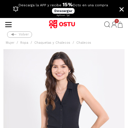
15%
×
Descarga la APP y recibe
Dcto en una compra
Descargar
Aplican TyC
0
Volver
Mujer
Ropa
Chaquetas y Chalecos
Chalecos