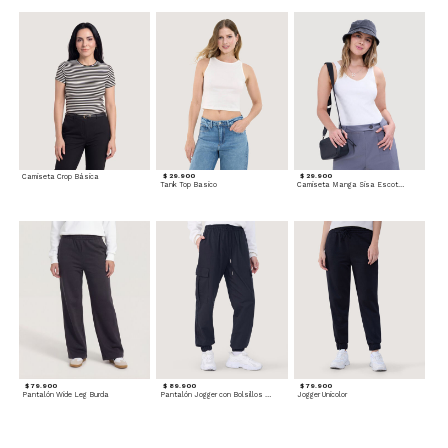
Camiseta Crop Básica
$ 29.900
$ 29.900
Tank Top Basico
Camiseta Manga Sisa Escotada
$ 79.900
$ 89.900
$ 79.900
Pantalón Wide Leg Burda
Pantalón Jogger con Bolsillos Cargo
Jogger Unicolor