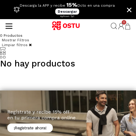
15%
×
Descarga la APP y recibe
Dcto en una compra
Descargar
Aplican TyC
0
0
Productos
Mostrar Filtros
Limpiar filtros
No hay productos
Regístrate y recibe 15% off
en tu primera compra online
¡Registrate ahora!