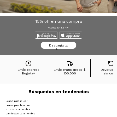
15% off en una compra
*Aplica En La APP
Descarga la
APP
Envío express
Envío gratis desde
$
Devolucio
Bogota*
100.000
sin cost
Búsquedas en tendencias
Jeans para mujer
Jeans para hombre
Buzos para hombre
Camisetas para hombre