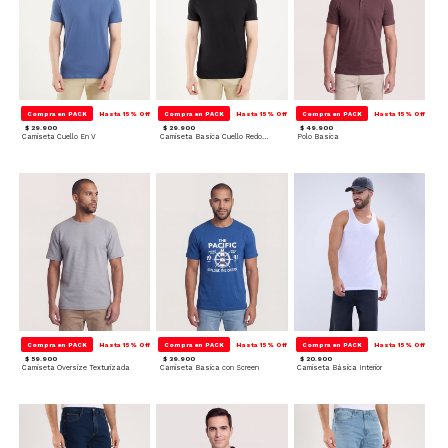
Compra en PACK
Hasta 15% Off
Compra en PACK
Hasta 15% Off
Compra en PACK
Hasta 15% Off
$ 29.900
$ 29.900
$ 49.900
Camiseta Cuello En V
Camiseta Basica Cuello Redondo
Polo Basica
Compra en PACK
Hasta 15% Off
Compra en PACK
Hasta 15% Off
Compra en PACK
Hasta 15% Off
$ 59.900
$ 39.900
$ 20.900
Camiseta Oversize Texturizada
Camiseta Basica con Screen
Camiseta Básica Interior