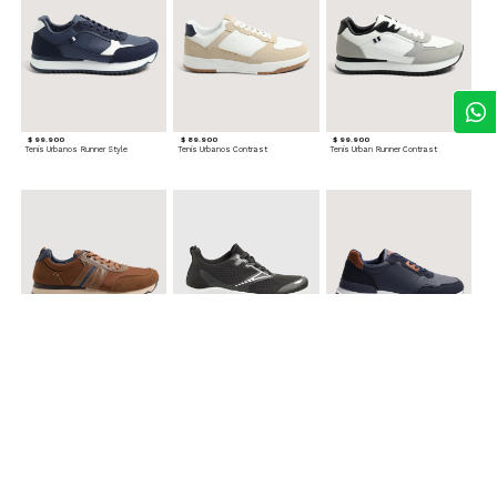
$ 99.900
$ 89.900
$ 99.900
Tenis Urbanos Runner Style
Tenis Urbanos Contrast
Tenis Urban Runner Contrast
$ 99.900
$ 89.900
$ 99.900
Tenis Casual Urban
Tenis Deportivos para hombre
Tenis Formales con Detalles