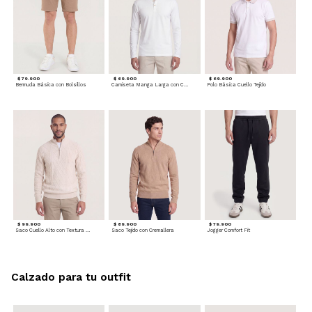
$ 79.900
$ 69.900
$ 69.900
Bermuda Básica con Bolsillos
Camiseta Manga Larga con Cuello Henley
Polo Básica Cuello Tejido
$ 99.900
$ 89.900
$ 79.900
Saco Cuello Alto con Textura Trenzada
Saco Tejido con Cremallera
Jogger Comfort Fit
Calzado para tu outfit