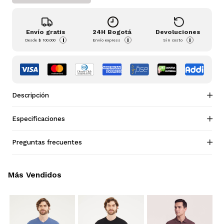
Envío gratis
24H Bogotá
Devoluciones
i
i
i
Desde
$ 100.000
Envío express
Sin costo
Descripción
Especificaciones
Preguntas frecuentes
Más Vendidos