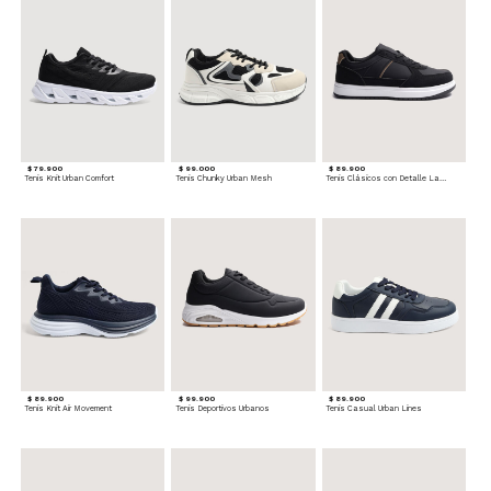
$ 79.900
$ 99.000
$ 89.900
Tenis Knit Urban Comfort
Tenis Chunky Urban Mesh
Tenis Clásicos con Detalle Lateral
$ 89.900
$ 99.900
$ 89.900
Tenis Knit Air Movement
Tenis Deportivos Urbanos
Tenis Casual Urban Lines