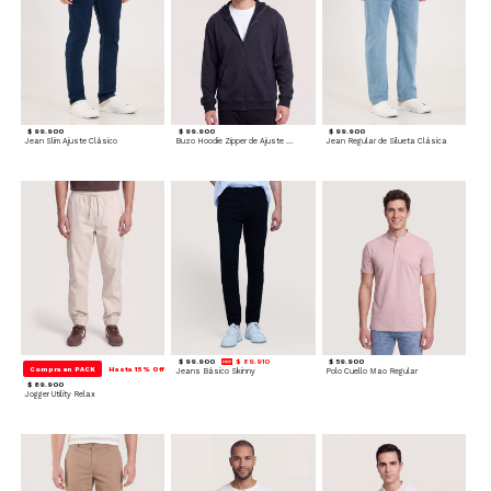
$ 99.900
$ 99.900
$ 99.900
Jean Slim Ajuste Clásico
Buzo Hoodie Zipper de Ajuste Cómodo
Jean Regular de Silueta Clásica
$ 99.900
$ 89.910
$ 59.900
Compra en PACK
Hasta 15% Off
Jeans Básico Skinny
Polo Cuello Mao Regular
$ 89.900
Jogger Utility Relax