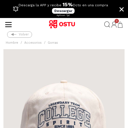
15%
×
Descarga la APP y recibe
Dcto en una compra
Descargar
Aplican TyC
0
Volver
Hombre
Accesorios
Gorras