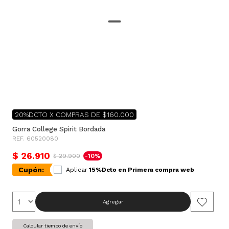
20%DCTO X COMPRAS DE $160.000
Gorra College Spirit Bordada
REF. 60520080
$ 26.910
$ 29.900
-10%
Cupón:
Aplicar
15%Dcto en Primera compra web
Agregar
Calcular tiempo de envío