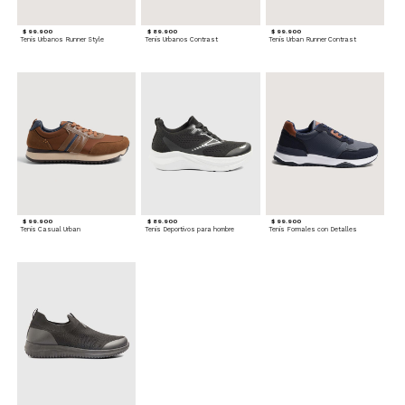
$ 99.900
$ 89.900
$ 99.900
Tenis Urbanos Runner Style
Tenis Urbanos Contrast
Tenis Urban Runner Contrast
$ 99.900
$ 89.900
$ 99.900
Tenis Casual Urban
Tenis Deportivos para hombre
Tenis Formales con Detalles