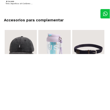
$ 79.900
Tenis Deportivos sin Cordones para hombre
Accesorios para complementar
$ 29.900
$ 29.900
$ 29.900
Gorra A
Termo con infusor
Reata Elastica Tejida