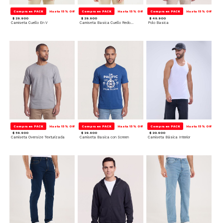
Compra en PACK
Hasta 15% Off
Compra en PACK
Hasta 15% Off
Compra en PACK
Hasta 15% Off
$ 29.900
$ 29.900
$ 49.900
Camiseta Cuello En V
Camiseta Basica Cuello Redondo
Polo Basica
Compra en PACK
Hasta 15% Off
Compra en PACK
Hasta 15% Off
Compra en PACK
Hasta 15% Off
$ 59.900
$ 39.900
$ 20.900
Camiseta Oversize Texturizada
Camiseta Basica con Screen
Camiseta Básica Interior