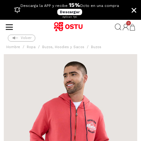
15%
×
Descarga la APP y recibe
Dcto en una compra
Descargar
Aplican TyC
0
Volver
Hombre
Ropa
Buzos, Hoodies y Sacos
Buzos