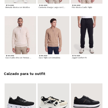
$ 79.900
$ 69.900
$ 69.900
Bermuda Básica con Bolsillos
Camiseta Manga Larga con Cuello Henley
Polo Básica Cuello Tejido
$ 99.900
$ 89.900
$ 79.900
Saco Cuello Alto con Textura Trenzada
Saco Tejido con Cremallera
Jogger Comfort Fit
Calzado para tu outfit