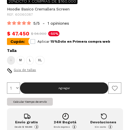
20%DCTO X COMPRAS DE $160.000
Hoodie Basico Cremallera Screen
REF. 60060387
5
/
5
-
1
opiniones
$ 47.450
$ 94.900
-50%
Cupón:
Aplicar
15%Dcto en Primera compra web
Talla
S
M
L
XL
Guia de tallas
Agregar
Calcular tiempo de envío
Envío gratis
24H Bogotá
Devoluciones
i
i
i
Desde
$ 100.000
Envío express
Sin costo