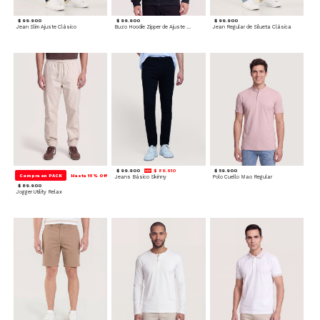
$ 99.900
$ 99.900
$ 99.900
Jean Slim Ajuste Clásico
Buzo Hoodie Zipper de Ajuste Cómodo
Jean Regular de Silueta Clásica
$ 99.900
$ 89.910
$ 59.900
Compra en PACK
Hasta 15% Off
Jeans Básico Skinny
Polo Cuello Mao Regular
$ 89.900
Jogger Utility Relax