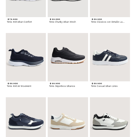
$ 79.900
$ 99.000
$ 89.900
Tenis Knit Urban Comfort
Tenis Chunky Urban Mesh
Tenis Clásicos con Detalle Lateral
$ 89.900
$ 99.900
$ 89.900
Tenis Knit Air Movement
Tenis Deportivos Urbanos
Tenis Casual Urban Lines