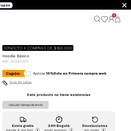
×
 Cupón
0
G
20%DCTO X COMPRAS DE $160.000
Hoodie Básico
REF. 40060356
Cupón:
Aplicar
15%Dcto en Primera compra web
Guia de tallas
Este producto no tiene existencias
Calcular tiempo de envío
Envío gratis
24H Bogotá
Devoluciones
Desde
$ 100.000
Envío express
Sin costo
i
i
i