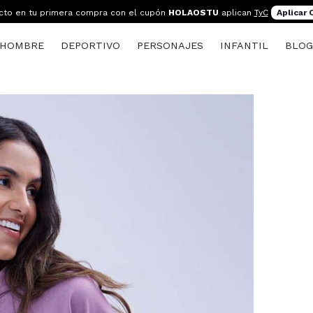
cto en tu primera compra con el cupón
HOLAOSTU
aplican
TyC
Aplicar
HOMBRE
DEPORTIVO
PERSONAJES
INFANTIL
BLO