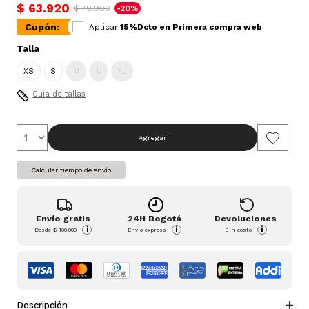
$ 63.920
$ 79.900
-20%
Cupón:
Aplicar
15%Dcto en Primera compra web
Talla
XS
S
M
L
XL
Guia de tallas
Agregar
Calcular tiempo de envío
Envío gratis
24H Bogotá
Devoluciones
i
i
i
Desde
$ 100.000
Envío express
Sin costo
Descripción