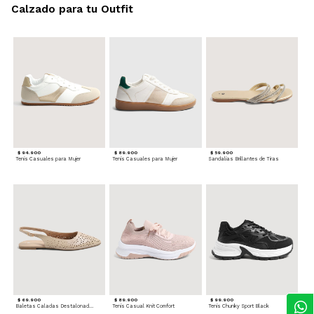
Calzado para tu Outfit
$ 94.900
$ 89.900
$ 59.900
Tenis Casuales para Mujer
Tenis Casuales para Mujer
Sandalias Brillantes de Tiras
$ 69.900
$ 89.900
$ 99.900
Baletas Caladas Destalonadas
Tenis Casual Knit Comfort
Tenis Chunky Sport Black