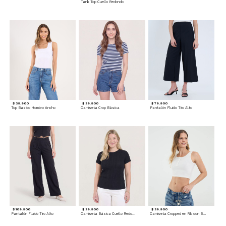
Tank Top Cuello Redondo
$ 39.900
$ 39.900
$ 79.900
Top Basico Hombro Ancho
Camiseta Crop Básica
Pantalón Fluido Tiro Alto
$ 109.900
$ 39.900
$ 39.900
Pantalón Fluido Tiro Alto
Camiseta Básica Cuello Redondo
Camiseta Cropped en Rib con Botones