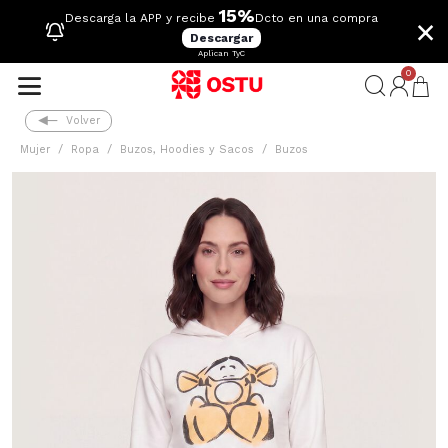
15%
×
Descarga la APP y recibe
Dcto en una compra
Descargar
Aplican TyC
0
Volver
Mujer
Ropa
Buzos, Hoodies y Sacos
Buzos