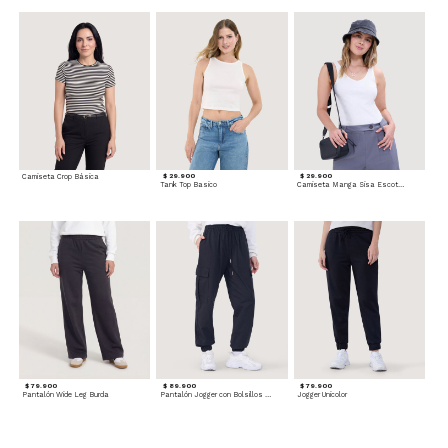
Camiseta Crop Básica
$ 29.900
$ 29.900
Tank Top Basico
Camiseta Manga Sisa Escotada
$ 79.900
$ 89.900
$ 79.900
Pantalón Wide Leg Burda
Pantalón Jogger con Bolsillos Cargo
Jogger Unicolor