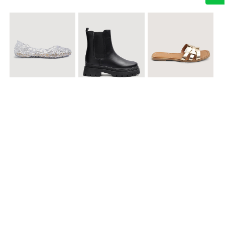
$ 49.900
$ 119.900
$ 49.900
Baletas Transparentes Brillantes
Botines con Suela Gruesa Elastizada
Sandalias Planas Metalizadas
$ 49.900
$ 79.900
$ 69.900
Sandalias Cruzadas con Hebilla
Tenis Deportivas con Brillos para mujer
Sandalias Doble Tira Texturizada