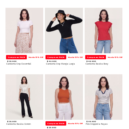
Compra en PACK
Hasta 15% Off
Compra en PACK
Hasta 15% Off
Compra en PACK
Hasta 15% Off
$ 39.900
$ 44.900
$ 49.900
Camiseta Crop Essential
Camiseta Crop Manga Larga
Camiseta Basica Boxy
$ 39.900
$ 49.900
Compra en PACK
Hasta 15% Off
Camiseta Basica Screen
Polo Cropped a Rayas
$ 29.900