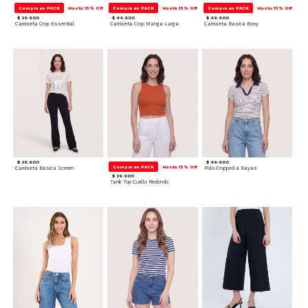
Compra en PACK
Hasta 15% Off
Compra en PACK
Hasta 15% Off
Compra en PACK
Hasta 15% Off
$ 39.900
$ 44.900
$ 49.900
Camiseta Crop Essential
Camiseta Crop Manga Larga
Camiseta Basica Boxy
$ 39.900
$ 49.900
Compra en PACK
Hasta 15% Off
Camiseta Basica Screen
Polo Cropped a Rayas
$ 29.900
Tank Top Cuello Redondo