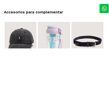
Accesorios para complementar
$ 29.900
$ 29.900
$ 29.900
Gorra A
Termo con infusor
Reata Elastica Tejida