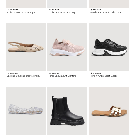
$ 94.900
$ 89.900
$ 59.900
Tenis Casuales para Mujer
Tenis Casuales para Mujer
Sandalias Brillantes de Tiras
$ 69.900
$ 89.900
$ 99.900
Baletas Caladas Destalonadas
Tenis Casual Knit Comfort
Tenis Chunky Sport Black