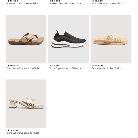
$ 49.900
$ 119.900
$ 49.900
Baletas Transparentes Brillantes
Botines con Suela Gruesa Elastizada
Sandalias Planas Metalizadas
$ 49.900
$ 79.900
$ 69.900
Sandalias Cruzadas con Hebilla
Tenis Deportivas con Brillos para mujer
Sandalias Doble Tira Texturizada
$ 79.900
Sandalias Cruzadas de Tacón