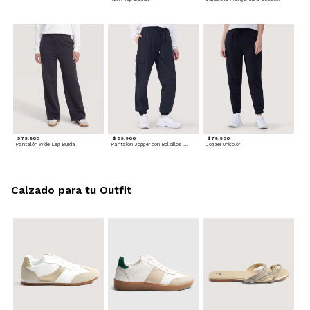
$ 79.900
$ 89.900
$ 79.900
Pantalón Wide Leg Burda
Pantalón Jogger con Bolsillos Cargo
Jogger Unicolor
Calzado para tu Outfit