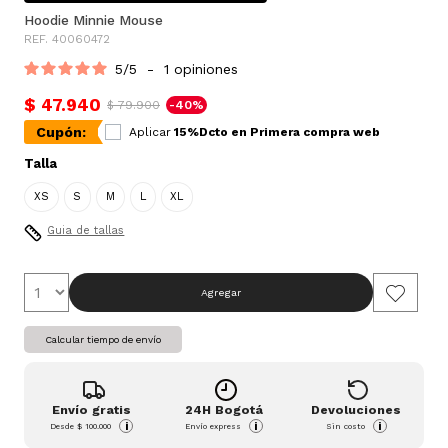
Hoodie Minnie Mouse
REF. 40060472
5
/
5
-
1
opiniones
$ 47.940
$ 79.900
-40%
Cupón:
Aplicar
15%Dcto en Primera compra web
Talla
XS
S
M
L
XL
Guia de tallas
Agregar
Calcular tiempo de envío
Envío gratis
24H Bogotá
Devoluciones
i
i
i
Desde
$ 100.000
Envío express
Sin costo