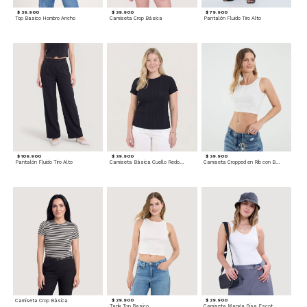
$ 39.900
$ 39.900
$ 79.900
Top Basico Hombro Ancho
Camiseta Crop Básica
Pantalón Fluido Tiro Alto
$ 109.900
$ 39.900
$ 39.900
Pantalón Fluido Tiro Alto
Camiseta Básica Cuello Redondo
Camiseta Cropped en Rib con Botones
Camiseta Crop Básica
$ 29.900
$ 29.900
Tank Top Basico
Camiseta Manga Sisa Escotada