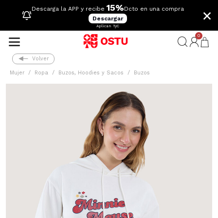
15%
×
Descarga la APP y recibe
Dcto en una compra
Descargar
Aplican TyC
0
Volver
Mujer
Ropa
Buzos, Hoodies y Sacos
Buzos