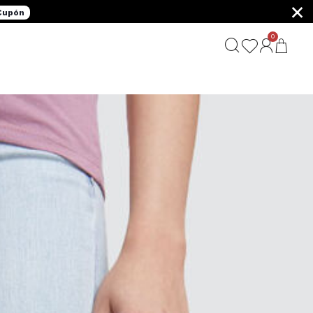
×
 Cupón
0
G