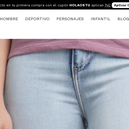
cto en tu primera compra con el cupón
HOLAOSTU
aplican
TyC
Aplicar
HOMBRE
DEPORTIVO
PERSONAJES
INFANTIL
BLO