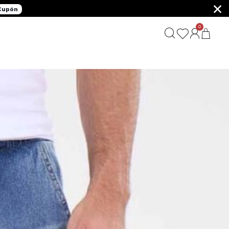
×
 Cupón
0
G