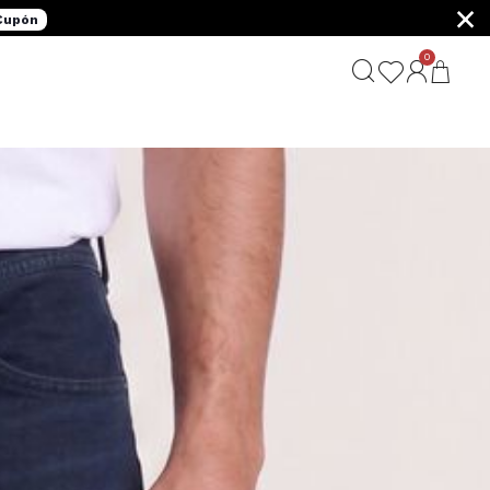
×
 Cupón
0
G