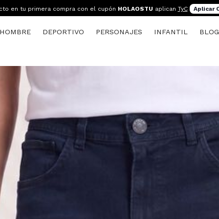
cto en tu primera compra con el cupón
HOLAOSTU
aplican
TyC
Aplicar
HOMBRE
DEPORTIVO
PERSONAJES
INFANTIL
BLO