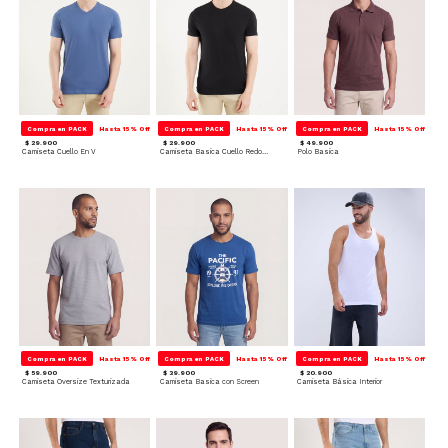
Compra en PACK
Hasta 15% Off
Compra en PACK
Hasta 15% Off
Compra en PACK
Hasta 15% Off
$ 29.900
$ 29.900
$ 49.900
Camiseta Cuello En V
Camiseta Basica Cuello Redondo
Polo Basica
Compra en PACK
Hasta 15% Off
Compra en PACK
Hasta 15% Off
Compra en PACK
Hasta 15% Off
$ 59.900
$ 39.900
$ 20.900
Camiseta Oversize Texturizada
Camiseta Basica con Screen
Camiseta Básica Interior