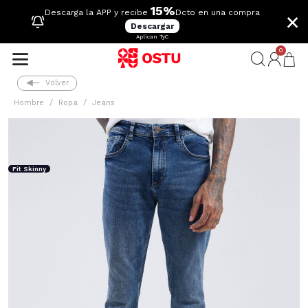
15%
×
Descarga la APP y recibe
Dcto en una compra
Descargar
Aplican TyC
0
Volver
Hombre
Ropa
Jeans
Fit Skinny