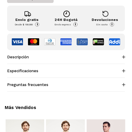
Envío gratis
24H Bogotá
Devoluciones
i
i
i
Desde
$ 100.000
Envío express
Sin costo
Descripción
Especificaciones
Preguntas frecuentes
Más Vendidos