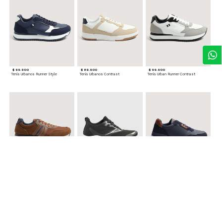
$ 99.900
$ 89.900
$ 99.900
Tenis Urbanos Runner Style
Tenis Urbanos Contrast
Tenis Urban Runner Contrast
$ 99.900
$ 89.900
$ 99.900
Tenis Casual Urban
Tenis Deportivos para hombre
Tenis Formales con Detalles