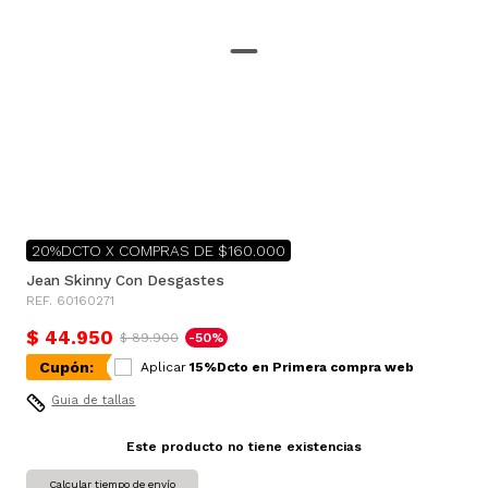
20%DCTO X COMPRAS DE $160.000
Jean Skinny Con Desgastes
REF. 60160271
$ 44.950
$ 89.900
-50%
Cupón:
Aplicar
15%Dcto en Primera compra web
Guia de tallas
Este producto no tiene existencias
Calcular tiempo de envío