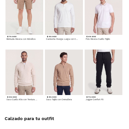
$ 79.900
$ 69.900
$ 69.900
Bermuda Básica con Bolsillos
Camiseta Manga Larga con Cuello Henley
Polo Básica Cuello Tejido
$ 99.900
$ 89.900
$ 79.900
Saco Cuello Alto con Textura Trenzada
Saco Tejido con Cremallera
Jogger Comfort Fit
Calzado para tu outfit