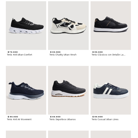
$ 79.900
$ 99.000
$ 89.900
Tenis Knit Urban Comfort
Tenis Chunky Urban Mesh
Tenis Clásicos con Detalle Lateral
$ 89.900
$ 99.900
$ 89.900
Tenis Knit Air Movement
Tenis Deportivos Urbanos
Tenis Casual Urban Lines