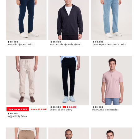
$ 99.900
$ 99.900
$ 99.900
Jean Slim Ajuste Clásico
Buzo Hoodie Zipper de Ajuste Cómodo
Jean Regular de Silueta Clásica
$ 99.900
$ 89.910
$ 59.900
Compra en PACK
Hasta 15% Off
Jeans Básico Skinny
Polo Cuello Mao Regular
$ 89.900
Jogger Utility Relax