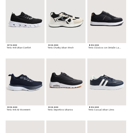
$ 79.900
$ 99.000
$ 89.900
Tenis Knit Urban Comfort
Tenis Chunky Urban Mesh
Tenis Clásicos con Detalle Lateral
$ 89.900
$ 99.900
$ 89.900
Tenis Knit Air Movement
Tenis Deportivos Urbanos
Tenis Casual Urban Lines