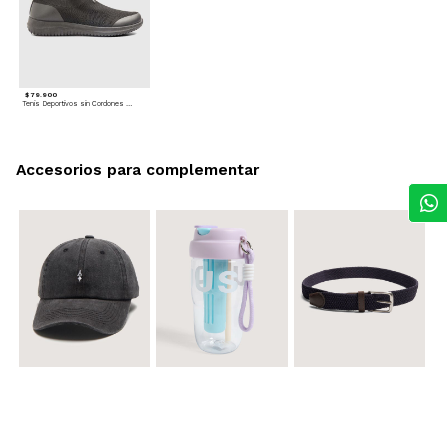
$ 79.900
Tenis Deportivos sin Cordones para hombre
Accesorios para complementar
$ 29.900
$ 29.900
$ 29.900
Gorra A
Termo con infusor
Reata Elastica Tejida