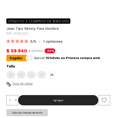
20%DCTO X COMPRAS DE $160.000
Jean Tipo Skinny Para Hombre
REF. 60160221
5
/
5
-
1
opiniones
$ 59.940
$ 99.900
-40%
Cupón:
Aplicar
15%Dcto en Primera compra web
Talla
28
30
32
36
38
Guia de tallas
Agregar
Calcular tiempo de envío