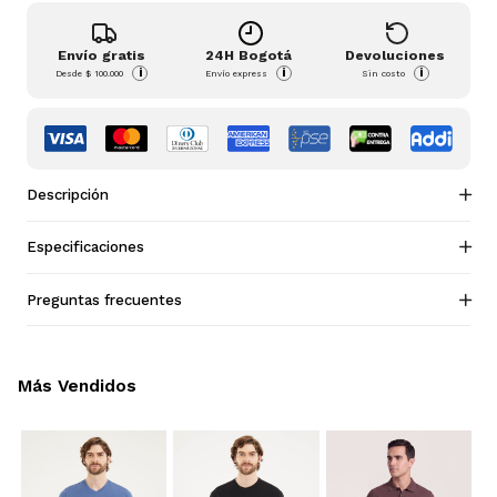
Envío gratis
24H Bogotá
Devoluciones
i
i
i
Desde
$ 100.000
Envío express
Sin costo
Descripción
Especificaciones
Preguntas frecuentes
Más Vendidos