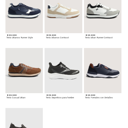
$ 99.900
$ 89.900
$ 99.900
Tenis Urbanos Runner Style
Tenis Urbanos Contrast
Tenis Urban Runner Contrast
$ 99.900
$ 89.900
$ 99.900
Tenis Casual Urban
Tenis Deportivos para hombre
Tenis Formales con Detalles