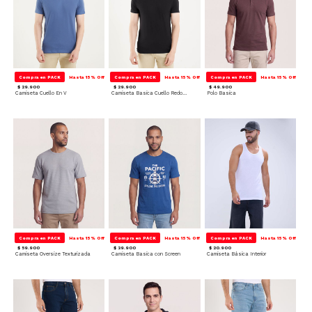
Compra en PACK
Hasta 15% Off
Compra en PACK
Hasta 15% Off
Compra en PACK
Hasta 15% Off
$ 29.900
$ 29.900
$ 49.900
Camiseta Cuello En V
Camiseta Basica Cuello Redondo
Polo Basica
Compra en PACK
Hasta 15% Off
Compra en PACK
Hasta 15% Off
Compra en PACK
Hasta 15% Off
$ 59.900
$ 39.900
$ 20.900
Camiseta Oversize Texturizada
Camiseta Basica con Screen
Camiseta Básica Interior