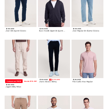
$ 99.900
$ 99.900
$ 99.900
Jean Slim Ajuste Clásico
Buzo Hoodie Zipper de Ajuste Cómodo
Jean Regular de Silueta Clásica
$ 99.900
$ 89.910
$ 59.900
Compra en PACK
Hasta 15% Off
Jeans Básico Skinny
Polo Cuello Mao Regular
$ 89.900
Jogger Utility Relax