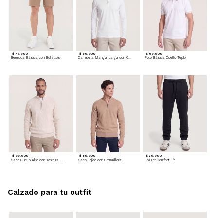
$ 79.900
$ 69.900
$ 69.900
Bermuda Básica con Bolsillos
Camiseta Manga Larga con Cuello Henley
Polo Básica Cuello Tejido
$ 99.900
$ 89.900
$ 79.900
Saco Cuello Alto con Textura Trenzada
Saco Tejido con Cremallera
Jogger Comfort Fit
Calzado para tu outfit