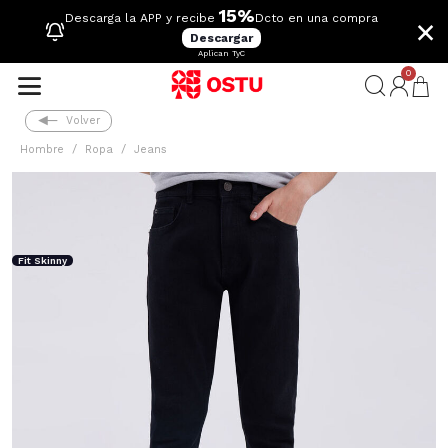
15%
×
Descarga la APP y recibe
Dcto en una compra
Descargar
Aplican TyC
0
Volver
Hombre
Ropa
Jeans
Fit Skinny