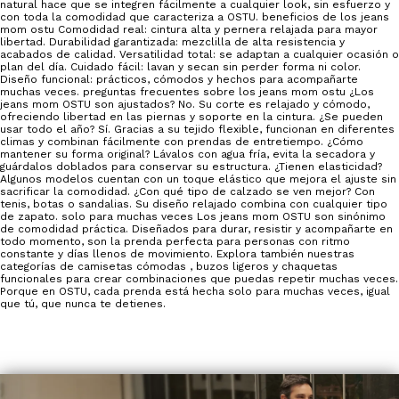
natural hace que se integren fácilmente a cualquier look, sin esfuerzo y
con toda la comodidad que caracteriza a OSTU. beneficios de los jeans
mom ostu Comodidad real: cintura alta y pernera relajada para mayor
libertad. Durabilidad garantizada: mezclilla de alta resistencia y
acabados de calidad. Versatilidad total: se adaptan a cualquier ocasión o
plan del día. Cuidado fácil: lavan y secan sin perder forma ni color.
Diseño funcional: prácticos, cómodos y hechos para acompañarte
muchas veces. preguntas frecuentes sobre los jeans mom ostu ¿Los
jeans mom OSTU son ajustados? No. Su corte es relajado y cómodo,
ofreciendo libertad en las piernas y soporte en la cintura. ¿Se pueden
usar todo el año? Sí. Gracias a su tejido flexible, funcionan en diferentes
climas y combinan fácilmente con prendas de entretiempo. ¿Cómo
mantener su forma original? Lávalos con agua fría, evita la secadora y
guárdalos doblados para conservar su estructura. ¿Tienen elasticidad?
Algunos modelos cuentan con un toque elástico que mejora el ajuste sin
sacrificar la comodidad. ¿Con qué tipo de calzado se ven mejor? Con
tenis, botas o sandalias. Su diseño relajado combina con cualquier tipo
de zapato. solo para muchas veces Los jeans mom OSTU son sinónimo
de comodidad práctica. Diseñados para durar, resistir y acompañarte en
todo momento, son la prenda perfecta para personas con ritmo
constante y días llenos de movimiento. Explora también nuestras
categorías de camisetas cómodas , buzos ligeros y chaquetas
funcionales para crear combinaciones que puedas repetir muchas veces.
Porque en OSTU, cada prenda está hecha solo para muchas veces, igual
que tú, que nunca te detienes.