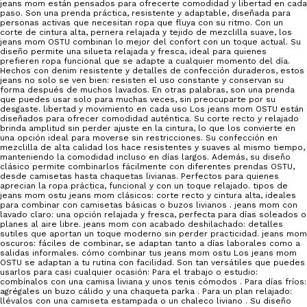
jeans mom están pensados para ofrecerte comodidad y libertad en cada
paso. Son una prenda práctica, resistente y adaptable, diseñada para
personas activas que necesitan ropa que fluya con su ritmo. Con un
corte de cintura alta, pernera relajada y tejido de mezclilla suave, los
jeans mom OSTU combinan lo mejor del confort con un toque actual. Su
diseño permite una silueta relajada y fresca, ideal para quienes
prefieren ropa funcional que se adapte a cualquier momento del día.
Hechos con denim resistente y detalles de confección duraderos, estos
jeans no solo se ven bien: resisten el uso constante y conservan su
forma después de muchos lavados. En otras palabras, son una prenda
que puedes usar solo para muchas veces, sin preocuparte por su
desgaste. libertad y movimiento en cada uso Los jeans mom OSTU están
diseñados para ofrecer comodidad auténtica. Su corte recto y relajado
brinda amplitud sin perder ajuste en la cintura, lo que los convierte en
una opción ideal para moverse sin restricciones. Su confección en
mezclilla de alta calidad los hace resistentes y suaves al mismo tiempo,
manteniendo la comodidad incluso en días largos. Además, su diseño
clásico permite combinarlos fácilmente con diferentes prendas OSTU,
desde camisetas hasta chaquetas livianas. Perfectos para quienes
aprecian la ropa práctica, funcional y con un toque relajado. tipos de
jeans mom ostu jeans mom clásicos: corte recto y cintura alta, ideales
para combinar con camisetas básicas o buzos livianos . jeans mom con
lavado claro: una opción relajada y fresca, perfecta para días soleados o
planes al aire libre. jeans mom con acabado deshilachado: detalles
sutiles que aportan un toque moderno sin perder practicidad. jeans mom
oscuros: fáciles de combinar, se adaptan tanto a días laborales como a
salidas informales. cómo combinar tus jeans mom ostu Los jeans mom
OSTU se adaptan a tu rutina con facilidad. Son tan versátiles que puedes
usarlos para casi cualquier ocasión: Para el trabajo o estudio:
combínalos con una camisa liviana y unos tenis cómodos . Para días fríos:
agrégales un buzo cálido y una chaqueta parka . Para un plan relajado:
llévalos con una camiseta estampada o un chaleco liviano . Su diseño