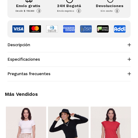
Envío gratis
24H Bogotá
Devoluciones
i
i
i
Desde
$ 159.900
Envío express
Sin costo
Descripción
Especificaciones
Preguntas frecuentes
Más Vendidos