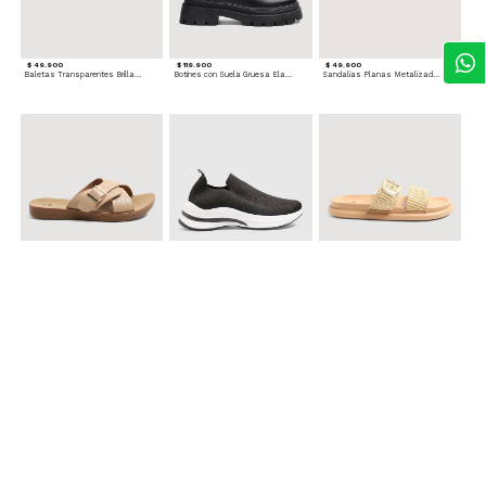
$ 49.900
$ 119.900
$ 49.900
Baletas Transparentes Brillantes
Botines con Suela Gruesa Elastizada
Sandalias Planas Metalizadas
$ 49.900
$ 79.900
$ 69.900
Sandalias Cruzadas con Hebilla
Tenis Deportivas con Brillos para mujer
Sandalias Doble Tira Texturizada