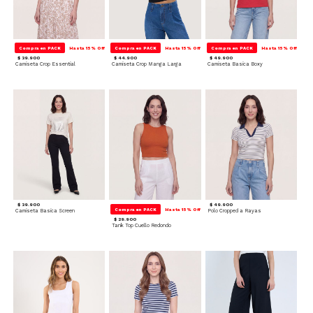
Compra en PACK
Hasta 15% Off
Compra en PACK
Hasta 15% Off
Compra en PACK
Hasta 15% Off
$ 39.900
$ 44.900
$ 49.900
Camiseta Crop Essential
Camiseta Crop Manga Larga
Camiseta Basica Boxy
$ 39.900
$ 49.900
Compra en PACK
Hasta 15% Off
Camiseta Basica Screen
Polo Cropped a Rayas
$ 29.900
Tank Top Cuello Redondo