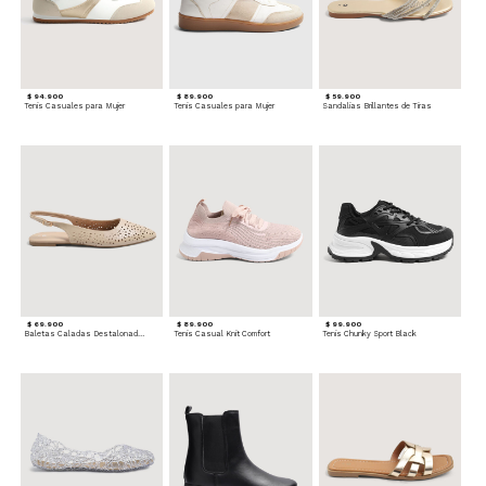
$ 94.900
$ 89.900
$ 59.900
Tenis Casuales para Mujer
Tenis Casuales para Mujer
Sandalias Brillantes de Tiras
$ 69.900
$ 89.900
$ 99.900
Baletas Caladas Destalonadas
Tenis Casual Knit Comfort
Tenis Chunky Sport Black