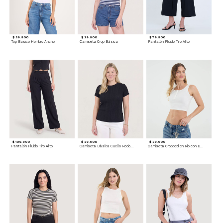
$ 39.900
$ 39.900
$ 79.900
Top Basico Hombro Ancho
Camiseta Crop Básica
Pantalón Fluido Tiro Alto
$ 109.900
$ 39.900
$ 39.900
Pantalón Fluido Tiro Alto
Camiseta Básica Cuello Redondo
Camiseta Cropped en Rib con Botones