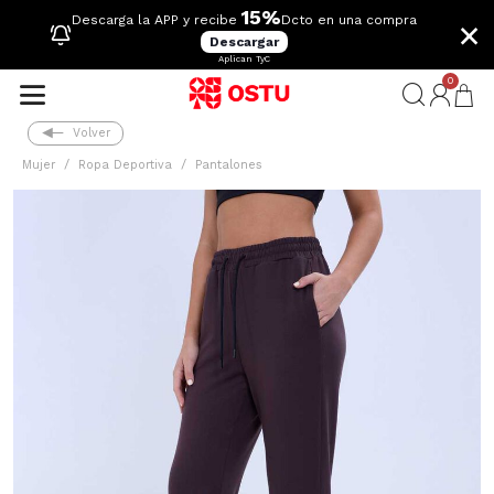
15%
×
Descarga la APP y recibe
Dcto en una compra
Descargar
Aplican TyC
0
Volver
Mujer
Ropa Deportiva
Pantalones