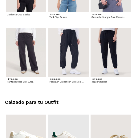
Camiseta Crop Básica
$ 29.900
$ 29.900
Tank Top Basico
Camiseta Manga Sisa Escotada
$ 79.900
$ 89.900
$ 79.900
Pantalón Wide Leg Burda
Pantalón Jogger con Bolsillos Cargo
Jogger Unicolor
Calzado para tu Outfit